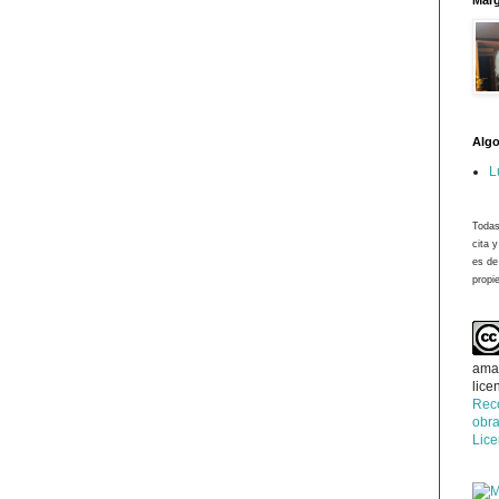
Marg
Algo
L
Todas
cita 
es de
propie
ama
lice
Rec
obra
Lic