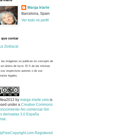
a Iriarte
Marga Iriarte
Barcelona, Spain
Ver todo mi perfil
 que contar
uz Zodiacal
 las imágenes se publican en concepto de
y sin ánimo de lucro. El © de las mismas
 sus respectivos autores o de sus
tarios legales.
ltea2012
by
marga iriarte cela
is
nsed under a
Creative Commons
onocimiento-No comercial-Sin
s derivadas 3.0 España
ense
.