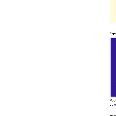
Espe
Pódc
de e