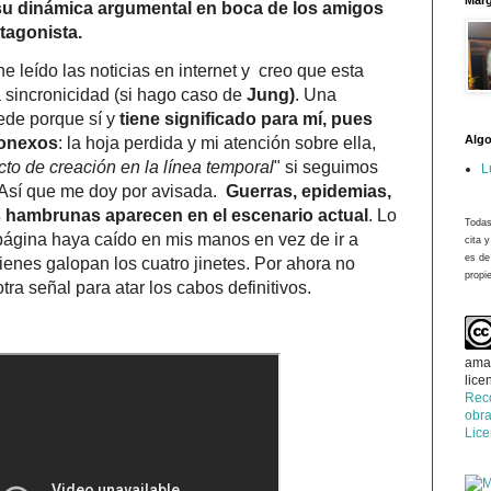
Marg
y su dinámica argumental en boca de los amigos
tagonista.
e leído las noticias en internet y creo que esta
 sincronicidad (si hago caso de
Jung)
. Una
ede porque sí y
tiene significado para mí, pues
Algo
conexos
: la hoja perdida y mi atención sobre ella,
cto de creación en la línea temporal
" si seguimos
L
 Así que me doy por avisada.
Guerras, epidemias,
 hambrunas aparecen en el escenario actual
. Lo
Todas
 página haya caído en mis manos en vez de ir a
cita 
es de
uienes galopan los cuatro jinetes. Por ahora no
propie
tra señal para atar los cabos definitivos.
ama
lice
Rec
obra
Lic