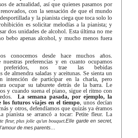
sos de actualidad, así que quienes pasamos por
os renovados, con la sensación de que el mundo
a desportillada y la pianista ciega que toca solo lo
ohibición es solicitar melodías a la pianista; y
sar dos unidades de alcohol. Esta última no me
no bebo apenas alcohol, y mucho menos fuera
nos conocemos desde hace muchos años.
e nuestras preferencias y en cuanto ocupamos
s preferidos, nos trae las bebidas
 de almendra saladas y aceitunas. Se sienta un
n intención de participar en la charla, pero
ra ocupar su taburete detrás de la barra. Le
jos y cuando suena el piano, sigue el ritmo con
dedos.
La semana pasada, por ejemplo, la
 los futuros viajes en el tiempo
, unos decían
amás y otros, defendíamos que quizás ya éramos
La pianista se arrancó a tocar: Petite fleur. La
te fleur
, plus jolie qu'un bouquet
.Elle garde en secret,
, l'amour de mes parents…