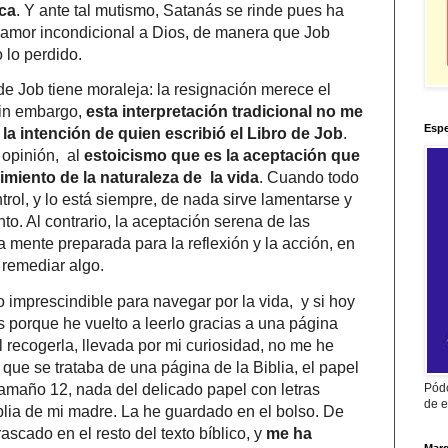
ca
. Y ante tal mutismo, Satanás se rinde pues ha
amor incondicional a Dios, de manera que Job
 lo perdido.
ia de Job tiene moraleja: la resignación merece el
Sin embargo,
esta interpretación tradicional no me
Espe
a intención de quien escribió el Libro de Job
.
i opinión, al
estoicismo que es la aceptación que
miento de la naturaleza de la vida
. Cuando todo
trol, y lo está siempre, de nada sirve lamentarse y
to. Al contrario, la aceptación serena de las
a mente preparada para la reflexión y la acción, en
remediar algo.
o imprescindible para navegar por la vida, y si hoy
 porque he vuelto a leerlo gracias a una página
l recogerla, llevada por mi curiosidad, no me he
 que se trataba de una página de la Biblia, el papel
 tamaño 12, nada del delicado papel con letras
Pódc
de e
iblia de mi madre. La he guardado en el bolso. De
ascado en el resto del texto bíblico, y
me ha