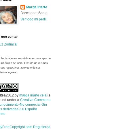
a Iriarte
Marga Iriarte
Barcelona, Spain
Ver todo mi perfil
 que contar
uz Zodiacal
 las imágenes se publican en concepto de
y sin ánimo de lucro. El © de las mismas
 sus respectivos autores o de sus
tarios legales.
ltea2012
by
marga iriarte cela
is
nsed under a
Creative Commons
onocimiento-No comercial-Sin
s derivadas 3.0 España
ense
.