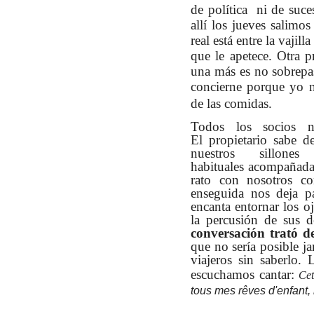
de política
ni de suce
allí los jueves salim
real está entre la vajill
que le apetece. Otra pr
una más es no sobrepa
concierne porque yo 
de las comidas.
Todos los socios 
El
propietario sabe d
nuestros sillone
habituales
acompañadas
rato con nosotros co
enseguida nos deja pa
encanta entornar los o
la percusión de sus 
conversación trató de
que no sería posible j
viajeros sin saberlo. 
escuchamos cantar:
Cet
tous mes rêves d'enfant