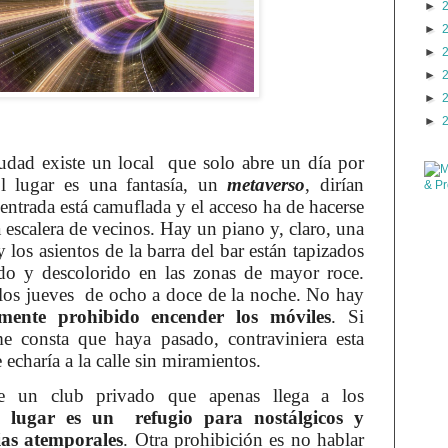
►
►
►
►
►
►
udad existe un local
que solo abre un día por
El lugar es una fantasía, un
metaverso
, dirían
ntrada está camuflada y el acceso ha de hacerse
a escalera de vecinos. Hay un piano y, claro, una
y los asientos de la barra del bar están tapizados
aído y descolorido en las zonas de mayor roce.
los jueves
de ocho a doce de la noche. No hay
amente prohibido encender los móviles
. Si
e consta que haya pasado, contraviniera esta
 echaría a la calle sin miramientos.
e un club privado que apenas llega a los
 lugar es un
refugio para nostálgicos y
ias atemporales
. Otra prohibición es no hablar