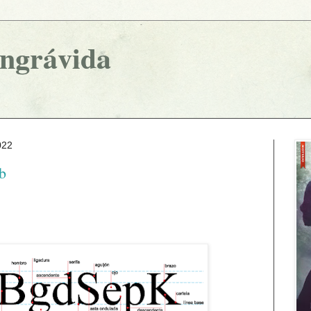
ingrávida
022
b