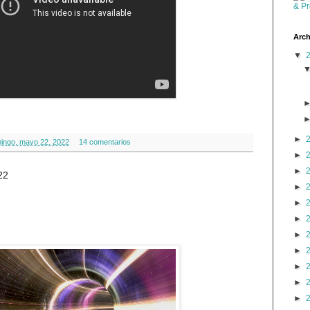
Arch
▼
►
ingo, mayo 22, 2022
14 comentarios
►
►
22
►
►
►
►
►
►
►
►