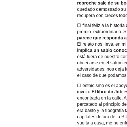
reproche sale de su bo
quedado demostrado su 
recupera con creces todo
El final feliz a la histor
premio extraordinario. 
parece que responda a l
El relato nos lleva, en m
implica un sabio conoci
está fuera de nuestro con
obcecarse en el sufrimien
adversidades, nos deja l
el caso de que podamos 
El estoicismo es el apoy
invoco
El libro de Job
es
encontrada en la calle. A
percatado al principio de
era basto y la tipografía
capitales de oro de la B
vuelta a casa, me he enfr