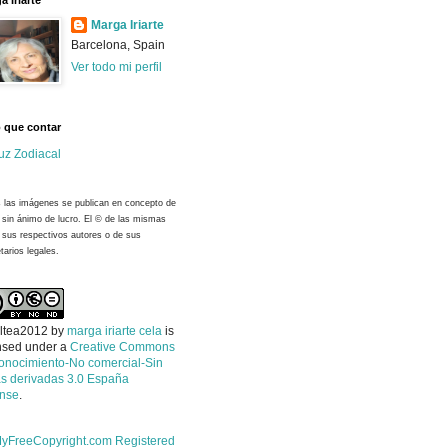
a Iriarte
Marga Iriarte
Barcelona, Spain
Ver todo mi perfil
 que contar
uz Zodiacal
 las imágenes se publican en concepto de
y sin ánimo de lucro. El © de las mismas
 sus respectivos autores o de sus
tarios legales.
ltea2012
by
marga iriarte cela
is
nsed under a
Creative Commons
onocimiento-No comercial-Sin
s derivadas 3.0 España
ense
.