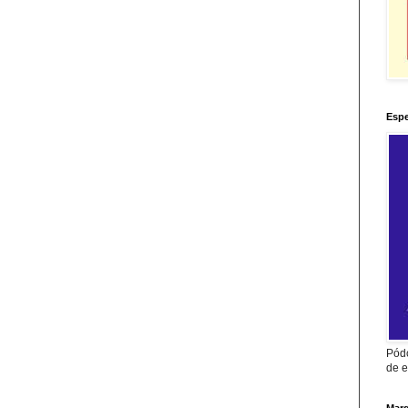
Espe
Pódc
de e