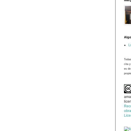
Marg
Algo
L
Todas
cita 
es de
propie
ama
lice
Rec
obra
Lic