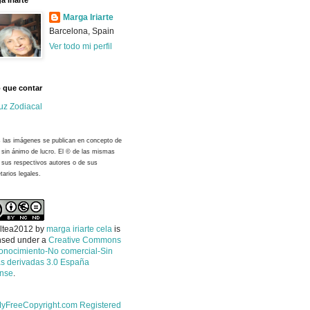
a Iriarte
Marga Iriarte
Barcelona, Spain
Ver todo mi perfil
 que contar
uz Zodiacal
 las imágenes se publican en concepto de
y sin ánimo de lucro. El © de las mismas
 sus respectivos autores o de sus
tarios legales.
ltea2012
by
marga iriarte cela
is
nsed under a
Creative Commons
onocimiento-No comercial-Sin
s derivadas 3.0 España
ense
.