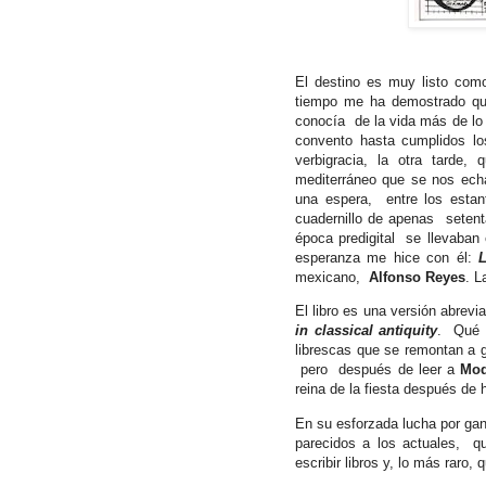
El destino es muy listo como 
tiempo me ha demostrado q
conocía de la vida más de lo 
convento hasta cumplidos lo
verbigracia, la otra tarde, 
mediterráneo que se nos ec
una espera,
entre los estan
cuadernillo de apenas
setent
época predigital se llevaban
esperanza me hice con él:
L
mexicano,
Alfonso Reyes
. L
El libro es una versión abrevi
in classical antiquity
.
Qué 
librescas que se remontan a 
pero
después de leer a
Mod
reina de la fiesta después d
En su esforzada lucha por gan
parecidos a los actuales,
q
escribir libros y, lo más raro, 