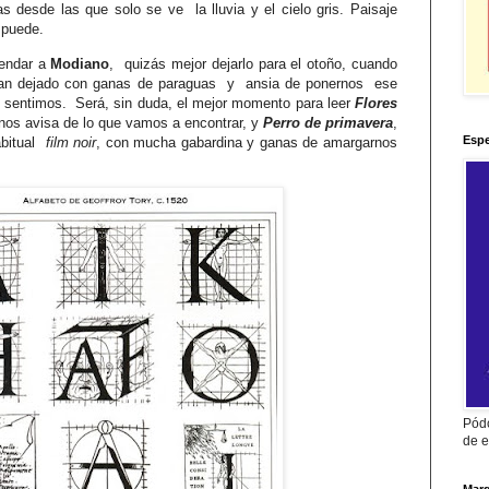
nas desde las que solo se ve
la lluvia y el cielo gris. Paisaje
 puede.
endar a
Modiano
,
quizás mejor dejarlo para el otoño, cuando
yan dejado con ganas de paraguas
y
ansia de ponernos
ese
s sentimos.
Será, sin duda, el mejor momento para leer
Flores
o nos avisa de lo que vamos a encontrar, y
Perro de primavera
,
Espe
bitual
film noir
, con mucha gabardina y ganas de amargarnos
Pódc
de e