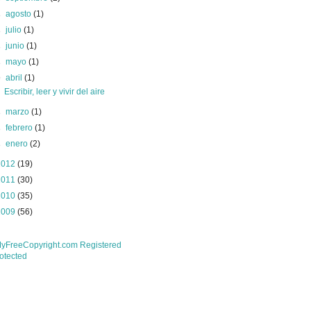
►
agosto
(1)
►
julio
(1)
►
junio
(1)
►
mayo
(1)
▼
abril
(1)
Escribir, leer y vivir del aire
►
marzo
(1)
►
febrero
(1)
►
enero
(2)
2012
(19)
2011
(30)
2010
(35)
2009
(56)