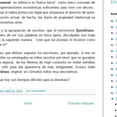
Juvenal
se refería a la “
hueca fama
”
como único consuelo de
ntraprestaciones económicas suficientes para vivir con decoro.
que ni había protección legal que amparase el derecho de autor,
Arch
ración actual, de hecho, las leyes de propiedad intelectual se
►
oscientos años.
►
 y la apropiación de escritos, que el mismísimo
Quintiliano
►
arto de ver sus palabras en boca ajena, disculpaba esa mala
►
 la siguiente manera:
“
creo que los jóvenes lo hicieron como
a mí
”
►
►
es
que debían soportar los escritores, por ejemplo, si era un
►
mbre se estampaba en rollos escritos por otros que no gozaban
a argucia de los libreros de viejo consistía en meter semillas
►
s rollo para dar apariencia de más antigüedad, incluso hubo
►
disea
original,
en cómodos rollos muy decorativos.
►
ue hoy son tiempos difíciles para la literatura?
►
►
tes, abril 16, 2013
24 comentarios
►
▼
Inicio
Entradas antiguas