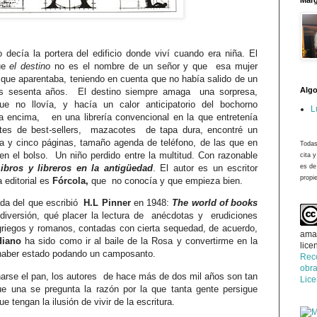
Marg
decía la portera del edificio donde viví cuando era niña. El
ue
el destino
no es el nombre de un señor y que
esa mujer
que aparentaba, teniendo en cuenta que no había salido de un
Algo
s sesenta años.
El destino siempre amaga
una sorpresa,
que no llovía, y hacía un calor anticipatorio del bochorno
L
ha encima,
en una librería convencional en la que entretenía
tes de best-sellers,
mazacotes
de tapa dura, encontré un
a y cinco páginas, tamaño agenda de teléfono, de las que en
Todas
 en el bolso.
Un niño perdido entre la multitud. Con razonable
cita 
ibros y libreros en la antigüedad
. El autor es un escritor
es de
propie
a editorial es
Fórcola,
que
no conocía y que empieza bien.
ada del que escribió
H.L Pinner
en 1948:
The world of books
diversión, qué placer la lectura de
anécdotas y
erudiciones
griegos y romanos, contadas con cierta sequedad, de acuerdo,
ama
iano
ha sido como
ir
al baile de la Rosa y convertirme en la
lice
e haber estado podando un camposanto.
Rec
obra
arse el pan, los autores
de hace más de dos mil años son tan
Lic
ue una se pregunta la razón por la que tanta gente persigue
que tengan la ilusión de vivir de la escritura.