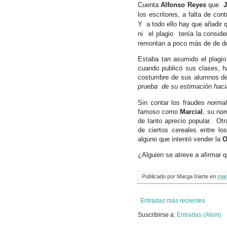
Cuenta
Alfonso Reyes
que
los escritores, a falta de co
Y
a todo ello hay que añadir 
ni
el plagio
tenía la
conside
remontan a poco más de de d
Estaba tan asumido el plagio
cuando publicó sus clases, h
costumbre de sus alumnos de
prueba
de su estimación haci
Sin contar los fraudes
normal
famoso como
Marcial
, su no
de tanto aprecio popular. Otr
de ciertos cereales entre lo
alguno que intentó vender la
O
¿Alguien se atreve a afirmar q
Publicado por
Marga Iriarte
en
mar
Entradas más recientes
Suscribirse a:
Entradas (Atom)