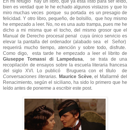
En mi refugio
hay un libro, que ya está listo para ser leído,
bien es verdad que le he echado algunos vistazos y que lo
miro muchas veces
porque
su portada
es un presagio de
felicidad. Y otro libro, pequeño, de bolsillo, que hoy mismo
he empezado a leer. No, no es una auto trampa, pues me he
dicho a mi misma que el tocho, del mismo grosor que el
Manual de Derecho procesal penal
cuya único servicio es
elevar la pantalla del ordenador (alabado sea
el
Señor)
requerirá mucho tiempo, atención y sobre todo, disfrute.
Como digo, esta tarde he empezado a leer el librito de
Giuseppe Tomassi di Lampedusa
,
se trata de una
recopilación de ensayos sobre la escuela literaria francesa
del siglo XVI. Lo publicó
Bruguera con el título
de
Conversaciones literarias
.
Maurice Scève
, el Mallarmé del
Renacimiento, según el siciliano, ha sido lo primero que he
leído antes de ponerme a escribir este post.