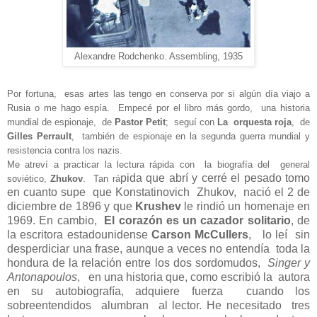
Alexandre Rodchenko. Assembling, 1935
Por fortuna,
esas artes las tengo en conserva por si algún día viajo a
Rusia o me hago espía.
Empecé por
el libro más gordo,
una historia
mundial de espionaje,
de
Pastor Petit
;
seguí con
La
orquesta roja
,
de
Gilles Perrault
,
también de espionaje en la segunda guerra mundial y
resistencia contra los nazis.
Me atreví a practicar
la lectura rápida con
la biografía del
general
pida que abrí y cerré el pesado tomo
soviético,
Zhukov
.
Tan rá
en cuanto supe
que Konstatinovich
Zhukov,
nació el 2 de
diciembre de 1896 y que
Krushev
le rindió un homenaje en
1969. En cambio,
El corazón es un cazador solitario
, de
la escritora estadounidense
Carson McCullers
,
lo leí
sin
desperdiciar una frase, aunque a veces no entendía
toda la
hondura de la relación entre los dos sordomudos,
Singer y
Antonapoulos
,
en una historia que, como escribió la
autora
en su autobiografía,
adquiere fuerza
cuando los
sobreentendidos
alumbran
al lector. He necesitado
tres