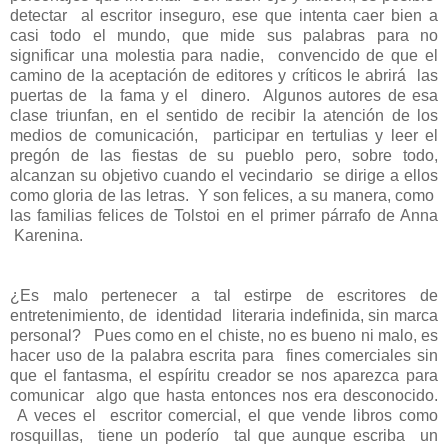
detectar
al escritor inseguro, ese que intenta caer bien a
casi todo el mundo, que mide sus palabras para no
significar una molestia para nadie,
convencido de que el
camino de la aceptación de editores y críticos le abrirá
las
puertas de
la fama y el
dinero.
Algunos autores de esa
clase triunfan, en el sentido de recibir la atención de los
medios de comunicación,
participar en tertulias y leer el
pregón de las fiestas de su pueblo pero, sobre todo,
alcanzan su objetivo cuando el vecindario
se dirige a ellos
como gloria de las letras.
Y son felices, a su manera, como
las familias felices de Tolstoi en el primer párrafo de Anna
Karenina.
¿Es malo pertenecer a tal estirpe de escritores de
entretenimiento, de
identidad
literaria indefinida, sin marca
personal?
Pues como en el chiste, no es bueno ni malo, es
hacer uso de la palabra escrita para
fines comerciales sin
que el fantasma, el espíritu creador se nos aparezca para
comunicar
algo que hasta entonces nos era desconocido.
A veces el
escritor comercial, el que vende libros como
rosquillas,
tiene un poderío
tal que aunque escriba
un