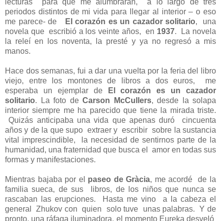
lecturas
para que me alumbraran,
a lo largo de tres
periodos distintos de mi vida para llegar al interior – o eso
me parece- de
El corazón es un cazador solitario
,
una
novela que
escribió a los veinte años,
en
1937
. La novela
la releí en los noventa, la presté y ya no regresó a mis
manos.
Hace dos semanas, fui a dar una vuelta por la feria del libro
viejo, entre los montones de libros a dos euros,
me
esperaba un
ejemplar de
El corazón es un cazador
solitario
. La foto de
Carson McCullers
, desde la solapa
interior siempre me ha parecido que tiene la mirada triste.
Quizás anticipaba una vida que apenas duró
cincuenta
años y de la que supo
extraer y
escribir
sobre la sustancia
vital imprescindible,
la necesidad de sentirnos parte de la
humanidad, una fraternidad que busca el
amor en todas sus
formas y manifestaciones.
Mientras bajaba por el
paseo de Gràcia
, me acordé
de la
familia sueca, de sus
libros, de los niños que nunca se
rascaban las erupciones.
Hasta me vino
a la cabeza el
general
Zhukov con
quien
solo tuve
unas palabras.
Y de
pronto, una ráfaga iluminadora, el momento Eureka desveló