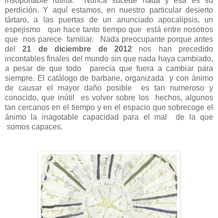
insoportable rutina.
Nunca sucede nada y esa es su
perdición. Y aquí estamos, en nuestro particular desierto
tártaro,
a las puertas de un anunciado apocalipsis, un
espejismo
que hace tanto tiempo que
está entre nosotros
que
nos parece
familiar.
Nada preocupante porque antes
del
21 de diciembre de 2012
nos han precedido
incontables finales del mundo sin que nada haya cambiado,
a pesar de que todo
parecía que fuera a cambiar para
siempre. El catálogo de barbarie, organizada
y con ánimo
de causar el mayor daño posible
es tan numeroso y
conocido, que inútil
es volver sobre los
hechos, algunos
tan cercanos en el tiempo y en el espacio que sobrecoge el
ánimo la inagotable capacidad para el mal
de la que
somos capaces.