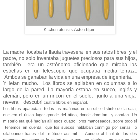
Kitchen utensils.Acton Bjorn.
La madre
tocaba la flauta travesera
en sus ratos libres
y el
padre, no solo inventaba juguetes preciosos para sus hijos,
también
era un astrónomo aficionado que miraba las
estrellas en un telescopio que ocupaba media terraza.
Ambos se ganaban la vida en una empresa de ingeniería.
Y leían mucho.
Los libros se apilaban en columnas a lo
largo de la pared. La mayoría estaba en sueco, inglés y
alemán, pero en un rincón en el suelo,
junto a una vieja
nevera
descubrí
cuatro libros en español.
Los libros aparecían
todas las mañanas en un sitio distinto de la sala,
que era el único lugar grande del ático, donde dormían
y comían. Un
misterio era qué hacían allí esos cuatro libros manoseados, sobre todo si
tenemos en cuenta
que los suecos hablaban conmigo por señas
o
silabeando frases del
método assimil.
Aunque al final de las dos
semanas me pagaron la mitad de lo que me debían,
no solo no me