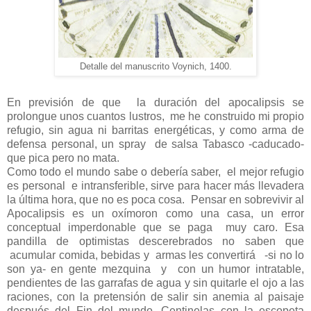
Detalle del manuscrito Voynich, 1400.
En previsión de que
la duración del apocalipsis se
prolongue unos cuantos lustros,
me he construido mi propio
refugio, sin agua ni barritas energéticas, y como arma de
defensa personal, un spray
de salsa Tabasco -caducado-
que pica pero no mata.
Como todo el mundo sabe o debería saber,
el mejor refugio
es personal
e intransferible, sirve para hacer más llevadera
la última hora, que no es poca cosa.
Pensar en sobrevivir al
Apocalipsis es un oxímoron como una casa, un error
conceptual imperdonable que se paga
muy caro.
Esa
pandilla de optimistas descerebrados no saben que
acumular comida, bebidas y
armas les convertirá
-si no lo
son ya- en gente mezquina
y
con un humor intratable,
pendientes de las garrafas de agua y
sin quitarle el ojo a las
raciones, con la pretensión de salir sin anemia al paisaje
después del Fin del mundo. Centinelas con la escopeta