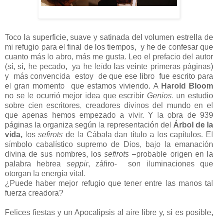
Toco la superficie, suave y satinada del volumen estrella de
mi refugio para el final de los tiempos,
y he de confesar que
cuanto más lo abro, más me gusta. Leo
el prefacio del autor
(sí, sí, he pecado, ya he leído las veinte primeras páginas)
y
más convencida estoy de que ese libro
fue escrito para
el gran momento
que estamos viviendo. A
Harold Bloom
no se le ocurrió mejor idea que escribir
Genios
, un estudio
sobre cien escritores, creadores divinos del mundo en el
que apenas hemos empezado a vivir. Y la obra de 939
páginas la organiza según la representación del
Árbol de la
vida,
los
sefirots
de la Cábala dan título a los capítulos. El
símbolo cabalístico supremo de Dios, bajo la emanación
divina de sus nombres, los
sefirots
–probable origen en la
palabra hebrea
seppir
, záfiro-
son iluminaciones que
otorgan la energía vital.
¿Puede haber mejor refugio que tener entre las manos tal
fuerza creadora?
Felices fiestas y un Apocalipsis al aire libre y, si es posible,