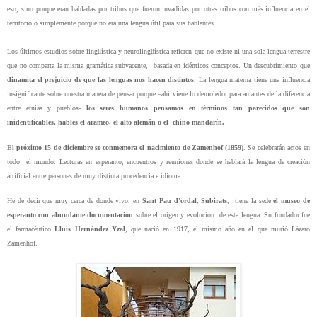
eso, sino porque eran habladas por tribus que fueron invadidas por otras tribus con más influencia en el
territorio o simplemente porque no era una lengua útil para sus hablantes.
Los últimos estudios sobre lingüística y neurolingüística refieren que no existe ni una sola lengua terrestre
que no comparta la misma gramática subyacente,
basada en idénticos conceptos. Un descubrimiento que
dinamita el prejuicio de que las lenguas nos hacen distintos
. La lengua materna tiene una influencia
insignificante sobre nuestra manera de pensar porque –ahí viene lo demoledor para amantes de la diferencia
entre etnias y pueblos-
los seres humanos pensamos en términos tan parecidos que son
inidentificables, hables el arameo, el alto alemán o el
chino mandarín.
El próximo 15 de diciembre se conmemora el nacimiento de Zamenhof (1859)
. Se celebrarán actos en
todo
el mundo. Lecturas en esperanto, encuentros y reuniones donde se hablará la lengua de creación
artificial entre personas de muy distinta procedencia e idioma.
He de decir que muy cerca de donde vivo, en
Sant Pau d’ordal, Subirats
,
tiene la sede
el museo de
esperanto con abundante documentación
sobre el origen y evolución
de esta lengua.
Su fundador fue
el farmacéutico
Lluís Hernández Yzal
, que nació en 1917, el mismo año en el que murió Lázaro
Zamenhof.