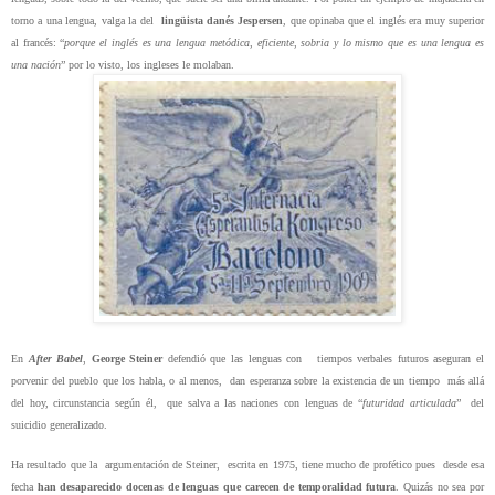
torno a una lengua, valga la del
lingüista danés Jespersen
, que opinaba que el inglés era muy superior
al francés: “
porque el inglés es una lengua metódica, eficiente, sobria y lo mismo que es una lengua es
una nación
” por lo visto, los ingleses le molaban.
En
After Babel
,
George Steiner
defendió que las lenguas con
tiempos verbales futuros aseguran el
porvenir del pueblo que los habla, o al menos,
dan esperanza sobre la existencia de un tiempo
más allá
del hoy, circunstancia según él,
que salva a las naciones con lenguas de “
futuridad articulada
”
del
suicidio generalizado.
Ha resultado que la
argumentación de Steiner,
escrita en 1975, tiene mucho de profético pues
desde esa
fecha
han desaparecido docenas de lenguas que carecen de temporalidad futura
. Quizás no sea por