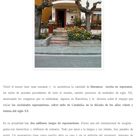
Visité el museo hace unas semanas y
es asombrosa la cantidad de
literatura
escrita en esperanto
,
las miles de postales procedentes de todo el mundo; carteles preciosos de mediados de siglo XX,
anunciando los congresos que se celebraban, algunos en Barcelona; y la historia sobre el empuje que
tenían
las sociedades esperantistas, sobre todo en Cataluña, en la década de los años veinte y
treinta del siglo XX
.
En la actualidad hay
dos millones largos de esperantistas
. Existe una red internacional de acogida -
gratis-con domicilios y teléfonos de contacto. Todo por amor a la lengua y sus ideales, hoy pasados de
moda. Un esperantista tiene como orgullo abrir su casa y ser el anfitrión del extranjero, hermano de