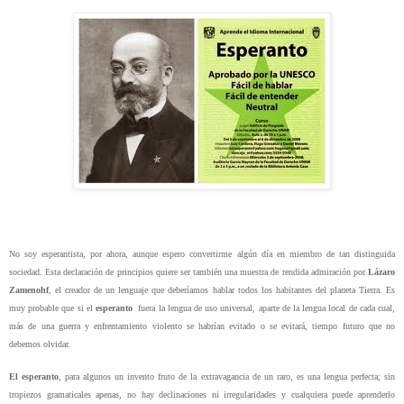
No soy esperantista, por ahora, aunque espero convertirme algún día en miembro de tan distinguida
sociedad. Esta declaración de principios quiere ser también una muestra de rendida admiración por
Lázaro
Zamenohf
, el creador de un lenguaje que deberíamos hablar todos los habitantes del planeta Tierra. Es
muy probable que si el
esperanto
fuera la lengua de uso universal, aparte de la lengua local de cada cual,
más de una guerra y enfrentamiento violento se habrían evitado o se evitará, tiempo futuro que no
debemos olvidar.
El esperanto
, para algunos un invento fruto de la extravagancia de un raro, es una lengua perfecta; sin
tropiezos gramaticales apenas, no hay declinaciones ni irregularidades y cualquiera puede aprenderlo