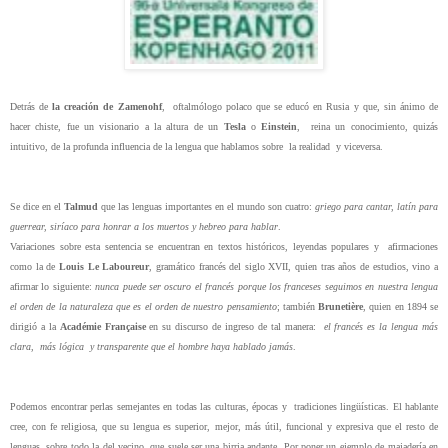
Detrás de
la creación de Zamenohf
,
oftalmólogo polaco que se educó en Rusia y que, sin ánimo de
hacer chiste, fue un visionario a la altura de un
Tesla
o
Einstein
, reina un conocimiento, quizás
intuitivo, de la profunda influencia de la lengua que hablamos sobre
la realidad
y viceversa.
Se dice en el
Talmud
que las lenguas importantes en el mundo son cuatro:
griego para cantar, latín para
guerrear, siríaco para honrar a los muertos y hebreo para hablar
.
Variaciones sobre esta sentencia se encuentran en textos históricos, leyendas populares y afirmaciones
como la de
Louis Le Laboureur
, gramático francés del siglo XVII, quien tras años de estudios, vino a
afirmar lo siguiente:
nunca puede ser oscuro el francés porque los franceses seguimos en nuestra lengua
el orden de la naturaleza que es el orden de nuestro pensamiento
; también
Brunetière
,
quien en 1894 se
dirigió a la
Académie Française
en su discurso de ingreso de tal manera:
el francés es la lengua más
clara,
más lógica
y transparente que el hombre haya hablado jamás
.
Podemos encontrar perlas semejantes en todas las culturas, épocas y
tradiciones lingüísticas. El hablante
cree, con fe religiosa, que su lengua es superior, mejor, más útil, funcional y expresiva que el resto de
lenguas, sobre todo la del vecino, que suele ser una birria andante. Por poner un ejemplo de majadería en