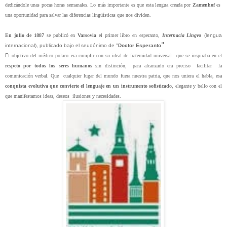
dedicándole unas pocas horas semanales. Lo más importante es que esta lengua creada por
Zamenhof
es
una oportunidad para salvar las diferencias lingüísticas que nos dividen.
En julio de 1887
se publicó en
Varsovia
el primer libro en esperanto,
Internacia Lingvo
(lengua
"
internacional), publicado bajo el seudónimo de "
Doctor Esperanto
E
l objetivo del médico polaco era cumplir con su ideal de fraternidad universal que se inspiraba en el
respeto por todos los seres humanos
sin distinción, para alcanzarlo era preciso
facilitar
la
comunicación verbal. Que
cualquier lugar del mundo fuera nuestra patria, que nos uniera el habla, esa
conquista evolutiva que convierte el lenguaje en un instrumento sofisticado
, elegante y bello con el
que manifestamos ideas, deseos
ilusiones y necesidades.