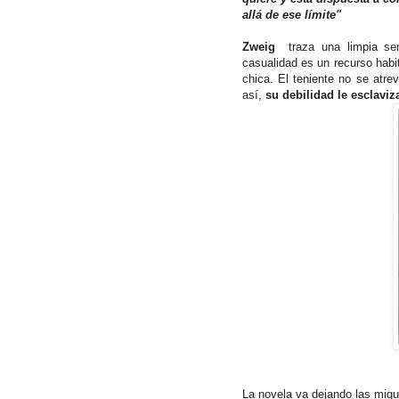
allá de ese límite"
Zweig
traza una limpia sen
casualidad es un recurso habit
chica. El teniente no se atre
así,
su debilidad le esclavi
La novela va dejando las migui