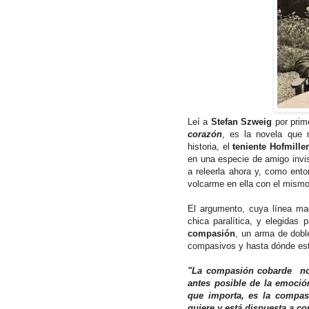
Leí a
Stefan Szweig
por prim
corazón
, es la novela que 
historia, el
teniente Hofmille
en una especie de amigo invi
a releerla ahora y, como ento
volcarme en ella con el mismo
El argumento, cuya línea mae
chica paralítica, y elegidas 
compasión
, un arma de dobl
compasivos y hasta dónde est
"La compasión cobarde no 
antes posible de la emoción
que importa, es la compas
quiere y está dispuesta a co