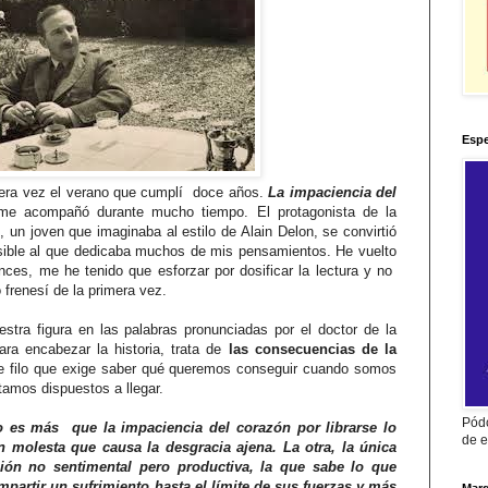
Espe
era vez el verano que cumplí doce años.
La impaciencia del
me acompañó durante mucho tiempo. El protagonista de la
r
, un joven que imaginaba al estilo de Alain Delon, se convirtió
sible al que dedicaba muchos de mis pensamientos. He vuelto
nces, me he tenido que esforzar por dosificar la lectura y no
 frenesí de la primera vez.
stra figura en las palabras pronunciadas por el doctor de la
para encabezar la historia, trata de
las consecuencias de la
e filo que exige saber qué queremos conseguir cuando somos
amos dispuestos a llegar.
Pódc
es más que la impaciencia del corazón por librarse lo
de e
 molesta que causa la desgracia ajena. La otra, la única
ión no sentimental pero productiva, la que sabe lo que
mpartir un sufrimiento hasta el límite de sus fuerzas y más