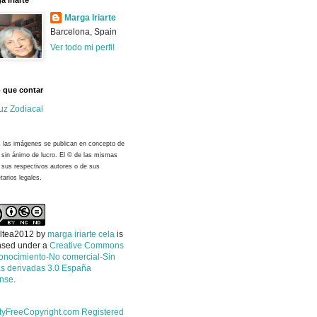
a Iriarte
Marga Iriarte
Barcelona, Spain
Ver todo mi perfil
 que contar
uz Zodiacal
 las imágenes se publican en concepto de
y sin ánimo de lucro. El © de las mismas
 sus respectivos autores o de sus
tarios legales.
ltea2012
by
marga iriarte cela
is
nsed under a
Creative Commons
onocimiento-No comercial-Sin
s derivadas 3.0 España
ense
.