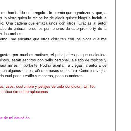
me han traído este regalo. Un premio que agradezco y que, a
r lo visto quien lo recibe ha de elegir quince blogs e incluir la
io. Una cadena que enlaza unos con otros. Gracias al autor
abo de enterarme de los pormenores de este premio (y de la
enidos ambos.
como me encanta que otros disfruten con los blogs que me
gustan por muchos motivos, el principal es porque cualquiera
intos, están escritos con sello personal, alejado de tópicos y
para mí es importante. Podría acertar a ciegas la autoría de
on, en algunos casos, años o meses de lectura. Como los viejos
ada cual por su estilo y maneras, por sus andares.
ios, usos, costumbre y pelajes de toda condición. En Tot
 crítica sin contemplaciones.
tos de mi devoción
.