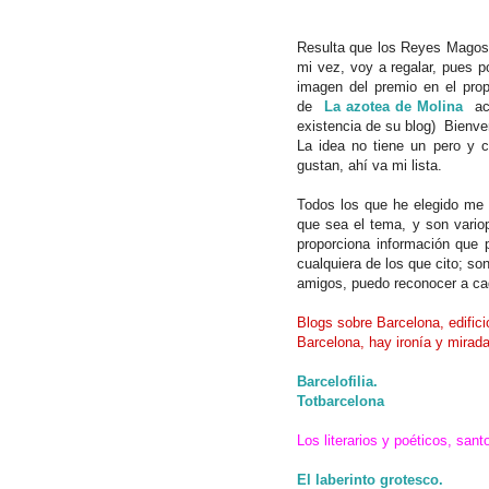
Resulta que los Reyes Magos 
mi vez, voy a regalar, pues po
imagen del premio en el prop
de
La azotea de Molina
ac
existencia de su blog) Bienv
La idea no tiene un pero y 
gustan, ahí va mi lista.
Todos los que he elegido me 
que sea el tema, y son variop
proporciona información que 
cualquiera de los que cito; s
amigos, puedo reconocer a c
Blogs sobre Barcelona, edific
Barcelona, hay ironía y mirada
Barcelofilia.
Totbarcelona
Los literarios y poéticos, san
El laberinto grotesco.