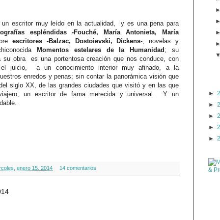
 un escritor muy leído en la actualidad, y es una pena para
ografías espléndidas -Fouché, María Antonieta, María
obre
escritores -Balzac, Dostoievski, Dickens
-; novelas y
rchiconocida
Momentos estelares de la Humanidad
; su
da su obra es una portentosa creación que nos conduce, con
 el juicio, a un conocimiento interior muy afinado, a la
estros enredos y penas; sin contar la panorámica visión que
del siglo XX, de las grandes ciudades que visitó y en las que
►
iajero, un escritor de fama merecida y universal. Y un
dable.
►
►
►
►
rcoles, enero 15, 2014
14 comentarios
014