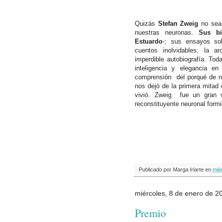
Quizás
Stefan Zweig
no sea
nuestras neuronas.
Sus bi
Estuardo
-; sus ensayos s
cuentos inolvidables; la a
imperdible autobiografía. To
inteligencia y elegancia en
comprensión del porqué de nu
nos dejó de la primera mitad 
vivió. Zweig fue un gran v
reconstituyente neuronal formi
Publicado por
Marga Iriarte
en
mié
miércoles, 8 de enero de 2
Premio