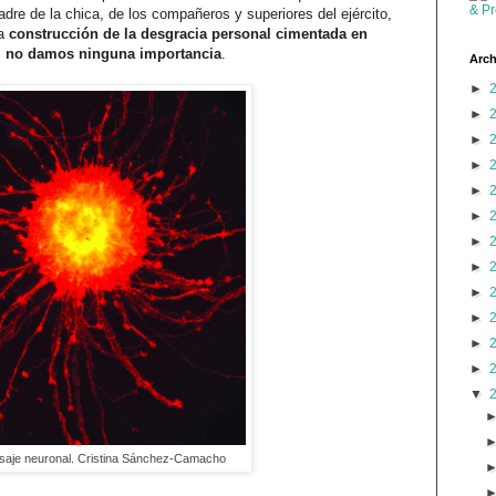
padre de la chica, de los compañeros y superiores del ejército,
la
construcción de la desgracia personal cimentada en
io, no damos ninguna importancia
.
Arch
►
►
►
►
►
►
►
►
►
►
►
►
▼
saje neuronal. Cristina Sánchez-Camacho