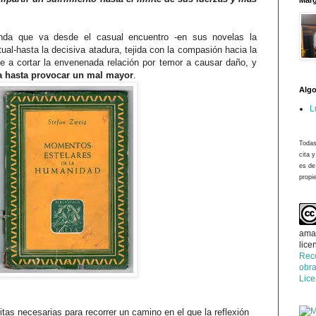
Marg
da que va desde el casual encuentro -en sus novelas la
ual-hasta la decisiva atadura, tejida con la compasión hacia la
ve a cortar la envenenada relación por temor a causar daño, y
za hasta provocar un mal mayor
.
Algo
L
Todas
cita 
es de
propie
ama
lice
Rec
obra
Lic
tas necesarias para recorrer un camino en el que la reflexión