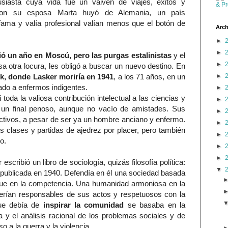
usiasta cuya vida fue un vaivén de viajes, éxitos y
Con su esposa Marta huyó de Alemania, un país
 fama y valía profesional valían menos que el botón de
Arch
►
►
ió un año en Moscú, pero las purgas estalinistas
y el
►
a otra locura, les obligó a buscar un nuevo destino. En
k, donde Lasker moriría en 1941
, a los 71 años, en un
►
nado a enfermos indigentes.
►
i toda la valiosa contribución intelectual a las ciencias y
►
 de un final penoso, aunque no vacío de amistades. Sus
►
ctivos, a pesar de ser ya un hombre anciano y enfermo.
►
s clases y partidas de ajedrez por placer, pero también
►
o.
►
►
scribió un libro de sociología, quizás filosofía política:
▼
publicada en 1940. Defendía en él una sociedad basada
que en la competencia. Una humanidad armoniosa en la
serían responsables de sus actos y respetuosos con la
 que debía de
inspirar la comunidad
se basaba en la
 y el análisis racional de los problemas sociales y de
so a la guerra y la violencia.