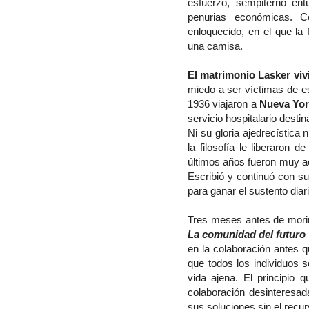
esfuerzo, sempiterno ent
penurias económicas. 
enloquecido, en el que la
una camisa.
El matrimonio Lasker viv
miedo a ser víctimas de es
1936 viajaron a
Nueva Yor
servicio hospitalario desti
Ni su gloria ajedrecística n
la filosofía le liberaron
últimos años fueron muy a
Escribió y continuó con su
para ganar el sustento diari
Tres meses antes de morir e
La comunidad del futuro
en la colaboración antes 
que todos los individuos 
vida ajena. El principio
colaboración desinteresada
sus soluciones sin el recur