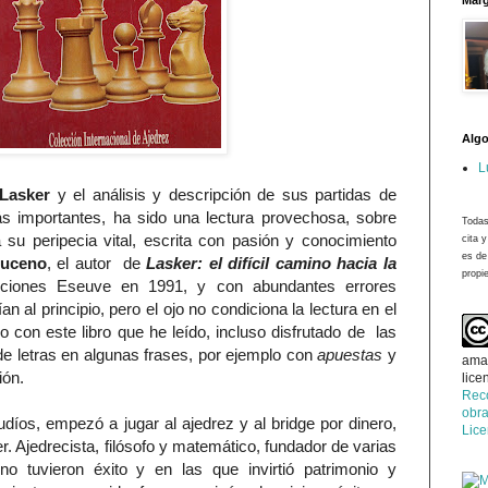
Marg
Algo
L
Lasker
y el análisis y descripción de sus partidas de
s importantes, ha sido una lectura provechosa, sobre
Todas
 su peripecia vital, escrita con pasión y conocimiento
cita 
es de
muceno
, el autor de
Lasker: el difícil camino hacia la
propie
ciones Eseuve en 1991, y con abundantes errores
an al principio, pero el ojo no condiciona la lectura en el
con este libro que he leído, incluso disfrutado de las
de letras en algunas frases, por ejemplo con
apuestas
y
ama
ión.
lice
Rec
obra
 judíos, empezó a jugar al ajedrez y al bridge por dinero,
Lic
. Ajedrecista, filósofo y matemático, fundador de varias
no tuvieron éxito y en las que invirtió patrimonio y