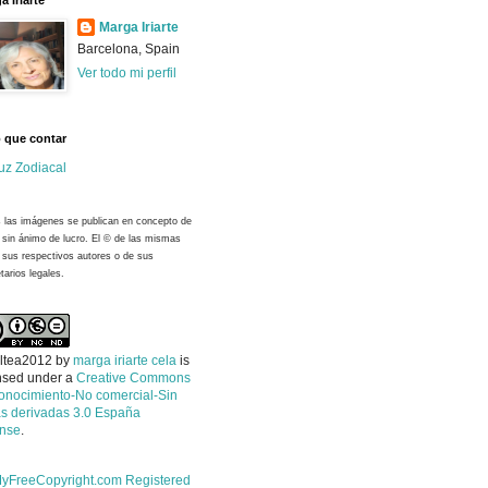
a Iriarte
Marga Iriarte
Barcelona, Spain
Ver todo mi perfil
 que contar
uz Zodiacal
 las imágenes se publican en concepto de
y sin ánimo de lucro. El © de las mismas
 sus respectivos autores o de sus
tarios legales.
ltea2012
by
marga iriarte cela
is
nsed under a
Creative Commons
onocimiento-No comercial-Sin
s derivadas 3.0 España
ense
.