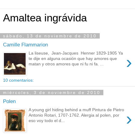
Amaltea ingrávida
sábado, 13 de noviembre de 2010
Camille Flammarion
La liseuse, Jean-Jacques Henner 1829-1905 Ya
›
te dije en alguna ocasión que hay amores que
matan y otros amores que ni fu ni fa. ...
10 comentarios:
miércoles, 3 de noviembre de 2010
Polen
A young girl hiding behind a muff Pintura de Pietro
›
Antonio Rotari, 1707-1762. Alergia al polen, por
eso voy todo el d...