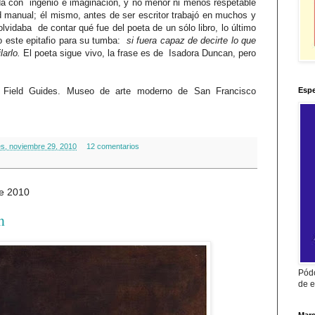
a con ingenio e imaginación, y no menor ni menos respetable
d manual; él mismo, antes de ser escritor trabajó en muchos y
lvidaba de contar qué fue del poeta de un sólo libro, lo último
o este epitafio para su tumba:
si fuera capaz de decirte lo que
larlo.
El poeta sigue vivo, la frase es de Isadora Duncan, pero
Espe
. Field Guides. Museo de arte moderno de San Francisco
es, noviembre 29, 2010
12 comentarios
e 2010
n
Pódc
de e