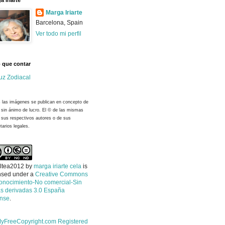
a Iriarte
Marga Iriarte
Barcelona, Spain
Ver todo mi perfil
 que contar
uz Zodiacal
 las imágenes se publican en concepto de
y sin ánimo de lucro. El © de las mismas
 sus respectivos autores o de sus
tarios legales.
ltea2012
by
marga iriarte cela
is
nsed under a
Creative Commons
onocimiento-No comercial-Sin
s derivadas 3.0 España
ense
.