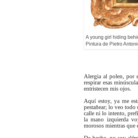
A young girl hiding behi
Pintura de Pietro Anton
Alergia al polen, por 
respirar esas minúscula
entristecen mis ojos.
Aquí estoy, ya me estái
pestañear; lo veo todo 
calle ni lo intento, pre
la mano izquierda voy
morosos mientras que 
De hecho, no soy alérg