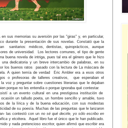
a en sus memorias su aversión por las "giras" y, en particular,
co durante la presentación de sus novelas. Constató que la
an sanitarios: médicos, dentistas, quiroprácticos, aunque
ores de universidad. Los lectores comunes, el tipo de gente
a buena novela de intriga, pues tal era el género que le hizo
una dedicatoria y un breve intercambio de palabras, en su
or los buenos ratos pasado con la lectura de La máscara de
vela. A quien temía de verdad Eric Ambler era a esos otros
logos o profesoras de talleres creativos, que esperaban el
la voz y preguntar sobre cuestiones literarias que le dejaban
bien porque no les entendía o porque ignoraba qué contestar.
stí a un evento cultural en una prestigiosa institución de
a ocasión un talludo poeta, un hombre sencillo y amable, tuvo
gos de la lírica y de la buena educación, con sus modestas
nticidad de su poesía. Muchas de las preguntas que le lanzaron
an- las contestó con un
no sé qué decirle, yo sólo escribo en
ifica
y etcétera. Aquel libro fue el único que le han publicado.
mido y nada pretencioso escritor, quien afirmó que escribir era