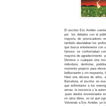
El escritor Eric Ambler cuent
por los debates con el públi
mayoría de
provocadores
er
también abundaban los profes
que busca entretenerse con un
famoso, se conformaban con 
mayoría de agradecimiento p
Dimitros o cualquier otra no
individuos, dentistas, podó
momento propicio para elevar 
balbuceante y sin respuesta, 
Hará una decena de años, asi
Barcelona, el escritor, en es
que enfrentarse a los enemi
armas: la inocencia y la aute
-pues dardos envenenados er
mi ratos libres, no sé qué sign
Volviendo a Eric Ambler, un tí