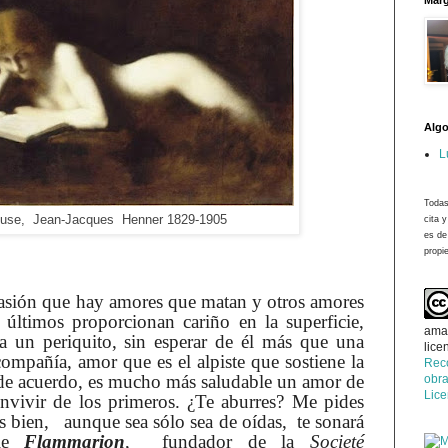
Marg
Algo
L
Todas
seuse, Jean-Jacques Henner 1829-1905
cita 
es de
propie
casión que hay amores que matan y otros amores
 últimos proporcionan cariño en la superficie,
ama
a un periquito, sin esperar de él más que una
lice
ompañía, amor que es el alpiste que sostiene la
Rec
de acuerdo, es mucho más saludable un amor de
obra
Lic
invivir de los primeros. ¿Te aburres? Me pides
s bien, aunque sea sólo sea de oídas, te sonará
lle
Flammarion
, fundador de la
Societé