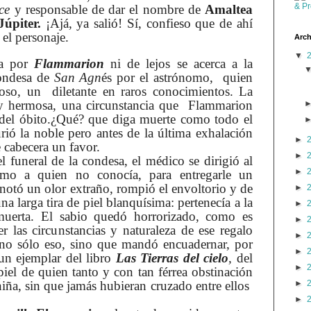
ce
y responsable de dar el nombre de
Amaltea
Júpiter.
¡Ajá, ya salió! Sí, confieso que de ahí
el personaje.
Arch
▼
ía por
Flammarion
ni de lejos se acerca a la
condesa de
San Agn
és por el astrónomo, quien
oso, un diletante en raros conocimientos. La
y hermosa, una circunstancia que Flammarion
del óbito.¿Qué? que diga muerte como todo el
ió la noble pero antes de la última exhalación
►
e cabecera un favor.
►
l funeral de la condesa, el médico se dirigió al
►
omo a quien no conocía, para entregarle un
notó un olor extraño, rompió el envoltorio y de
►
una larga tira de piel blanquísima: pertenecía a la
►
muerta. El sabio quedó horrorizado, como es
►
er las circunstancias y naturaleza de ese regalo
►
no sólo eso, sino que mandó encuadernar, por
►
un ejemplar del libro
Las Tierras del cielo
,
del
►
piel de quien tanto y con tan férrea obstinación
►
iña, sin que jamás hubieran cruzado entre ellos
►