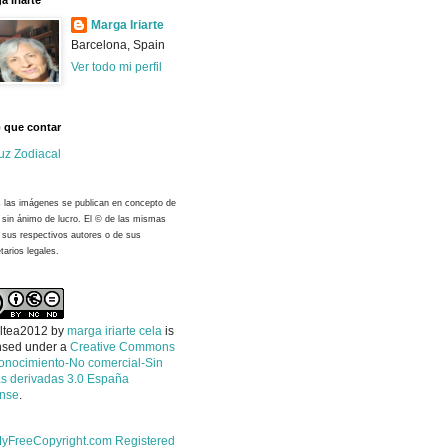
a Iriarte
Marga Iriarte
Barcelona, Spain
Ver todo mi perfil
 que contar
uz Zodiacal
 las imágenes se publican en concepto de
y sin ánimo de lucro. El © de las mismas
 sus respectivos autores o de sus
tarios legales.
ltea2012
by
marga iriarte cela
is
nsed under a
Creative Commons
onocimiento-No comercial-Sin
s derivadas 3.0 España
ense
.