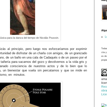
Marg
Algo
L
Música para la danza del tiempo de Nicolás Poussin.
zás al principio, pero luego nos esforzaríamos por exprimir
Todas
cita 
ortunidad de disfrutar de un charla con amigos, de un granizado
es de
ano, de un baño en una cala de Cadaqués o de un paseo por el
propie
añería para sacarnos del gozo y devolvernos a la vida gris y
anado consciencia de nuestros actos y de lo bien que lo
, un bienestar que vuela sin percatarnos y que se mide en
mismo, en minutos.
ama
lice
Rec
obra
Lic