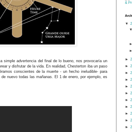
Arch
▼
►
esa simple advertencia del final de lo bueno, nos provocaría un
ear y disfrutar de la vida. En realidad, Chesterton iba un paso
►
uéramos conscientes de la muerte - un hecho ineludible- para
►
r de nuevo todas las mañanas. El 1 de enero, por ejemplo, es
►
►
►
►
►
►
►
►