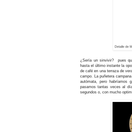
Detalle de 
¿Sería un sinvivir? pues qui
hasta el último instante la op
de café en una terraza de ver
campo. La puñetera campana t
autómata, pero habríamos g
pasamos tantas veces al día
segundos o, con mucho opti