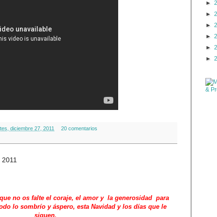
►
►
►
►
►
►
tes, diciembre 27, 2011
20 comentarios
e 2011
ue no os falte el coraje, el amor y la generosidad para
todo lo sombrío y áspero, esta Navidad y los días que le
siguen.