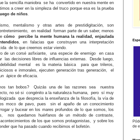
e la sencilla maniobra
se ha
convertido en nuestra mente en
timos a creer en la simpleza del truco porque esa es la prueba
juego de niños
.
smo, mentalismo y otras artes de prestidigitación, son
entretenimiento,
en realidad
forman parte de un saber, menos
re
cómo
percibe la mente humana la realidad, enjaulada
Espe
ntendidos
, en falacias que construyen una interpretación
rcida de lo que creemos estar viendo.
ro de un corsé asfixiante,
una especie de enemigo
en casa
ar
las decisiones libres de influencias externas.
Desde luego,
 debilidad mental
es la materia básica
para que trileros,
biciosos e inmorales, ejecuten generación tras generación,
el
un
ápice de eficacia.
mos tan bobos?
Quizás una de las razones sea
nuestra
ecto, no sé si
congénito a la naturaleza humana,
pero
sí muy
logizada
que desprecia la enseñanza de la filosofía, la vía de
es moco de pavo, pues
sin el apaño de un conocimiento
rrogar y bucear en los mares profundos de lo que somos,
los
s,
nos quedamos huérfanos de un método de contraste,
 acontecimientos de los que somos protagonistas, y sobre los
Pódc
de e
nder que ha pasado cuando recibimos el bofetón.