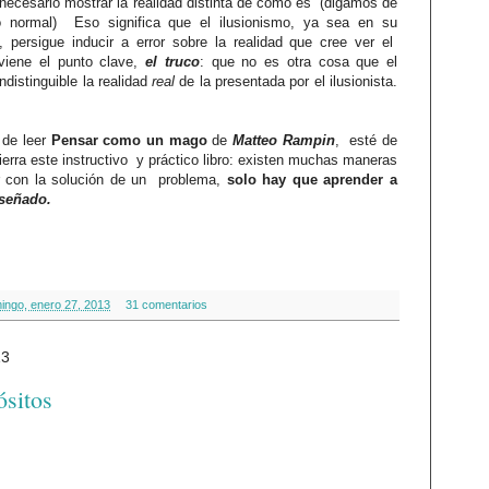
 necesario mostrar la realidad distinta de cómo es
(digamos de
o normal)
Eso significa que el ilusionismo, ya sea en su
a, persigue inducir a error sobre la realidad que cree ver el
viene el punto clave,
el truco
: que no es otra cosa que el
distinguible la realidad
real
de la presentada por el ilusionista.
 de leer
Pensar como un mago
de
Matteo Rampin
,
esté de
ierra este instructivo
y práctico libro: existen muchas maneras
ar con la solución de un problema,
solo hay que aprender a
señado.
ingo, enero 27, 2013
31 comentarios
13
sitos