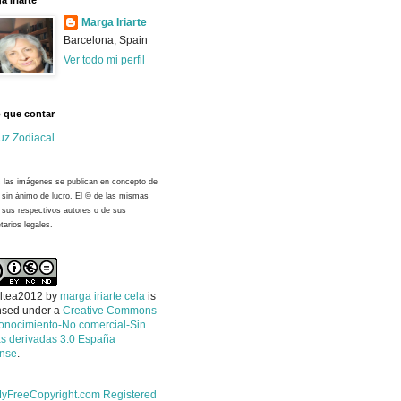
a Iriarte
Marga Iriarte
Barcelona, Spain
Ver todo mi perfil
 que contar
uz Zodiacal
 las imágenes se publican en concepto de
y sin ánimo de lucro. El © de las mismas
 sus respectivos autores o de sus
tarios legales.
ltea2012
by
marga iriarte cela
is
nsed under a
Creative Commons
onocimiento-No comercial-Sin
s derivadas 3.0 España
ense
.