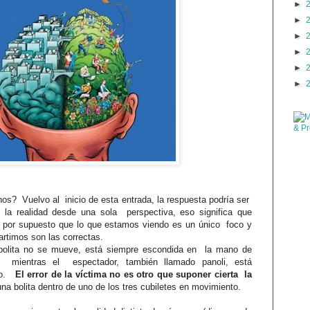
►
►
►
►
►
►
rnos?
Vuelvo al
inicio de esta entrada, la respuesta podría ser
e la realidad desde una sola
perspectiva, eso significa que
por supuesto que lo que estamos viendo
es
un único
foco y
artimos son las correctas.
 bolita no se mueve, está siempre escondida en
la mano de
es
mientras el
espectador, también llamado panoli, está
o.
El error de la víctima no es otro que suponer cierta
la
na bolita dentro de uno de los tres cubiletes en movimiento.