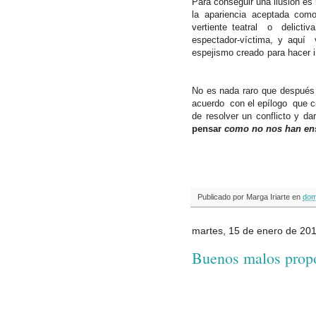
Para conseguir una ilusión es
la apariencia aceptada com
vertiente teatral
o
delictiv
espectador-víctima, y aquí
espejismo creado para hacer in
No es nada raro que después
acuerdo
con el epílogo
que c
de resolver un conflicto y d
pensar
como no nos han en
Publicado por
Marga Iriarte
en
dom
martes, 15 de enero de 20
Buenos malos propó