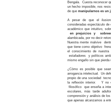
Bengala. Cuesta reconocer qu
un hecho imposible, nos resis
de que
manipularnos es un 
A pesar de que el ilusioni
consideradas espectáculo de 
académico que intuitivo, sob
en prejuicios y
sobree
alambicada, por no decir reto
Nuestra mente malvive
dent
que tiene como objetivo
fren
el conocimiento de nuestra
estafadores
y políticos am
mismo engaño sin que pierda 
¿Cómo es posible que sea
arrogancia intelectual.
Un def
propio de una sociedad
tecno
la reflexión interior.
Y no 
filosófico
que enseña a inte
escolares, más tarde adulto
comprensión y análisis de los
que apenas alcanzamos a ente