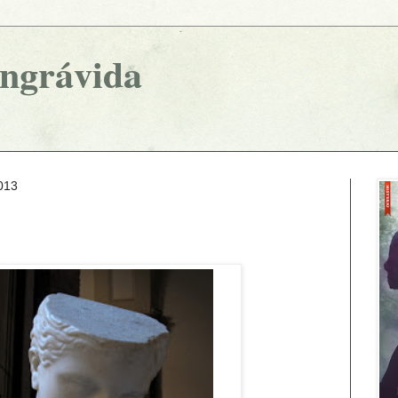
ingrávida
013