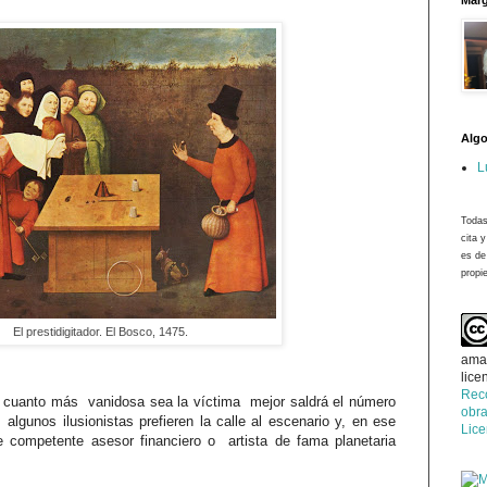
Marg
Algo
L
Todas
cita 
es de
propie
El prestidigitador. El Bosco, 1475.
ama
lice
Rec
ue cuanto más
vanidosa sea la víctima
mejor saldrá el número
obra
algunos ilusionistas prefieren la calle al escenario y, en ese
Lic
e competente asesor financiero o artista de fama planetaria