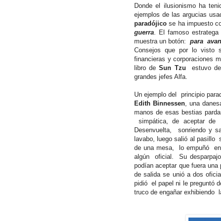
Donde el ilusionismo ha ten
ejemplos de las argucias us
paradójico
se ha impuesto c
guerra
. El famoso estratega
muestra un botón:
para
avan
Consejos que por lo visto 
financieras y corporaciones mu
libro de
Sun Tzu
estuvo de
grandes jefes Alfa.
Un ejemplo del
principio para
Edith Binnessen
, una danesa
manos de esas bestias pard
simpática, de aceptar de
Desenvuelta, sonriendo y sa
lavabo, luego salió al pasillo
de una mesa, lo empuñó en 
algún
oficial.
Su desparpajo
podían aceptar que fuera una 
de salida se unió a dos ofici
pidió
el papel ni le preguntó 
truco de engañar exhibiendo