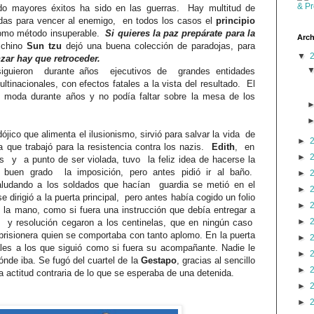
ido mayores éxitos ha sido en las guerras.
Hay multitud de
adas para vencer al enemigo,
en todos los casos el
principio
omo método insuperable.
Si quieres la paz prepárate para la
Arch
 chino
Sun tzu
dejó una buena colección de paradojas, para
▼
zar hay que retroceder.
siguieron
durante años
ejecutivos de
grandes entidades
ltinacionales, con efectos fatales a la vista del resultado.
El
 moda durante años y no podía faltar
sobre la mesa de los
dójico que alimenta el ilusionismo, sirvió para salvar la vida
de
►
 que trabajó para la resistencia contra los nazis.
Edith
, en
►
as
y
a punto de ser violada, tuvo
la feliz idea de hacerse la
buen grado
la imposición, pero antes pidió ir al baño.
►
ludando a los soldados que hacían
guardia se metió en el
►
se dirigió a la puerta principal,
pero antes había cogido un folio
►
la mano, como si fuera un
a instrucción
que debía entregar a
►
y resolución cegaron a los centinelas, que en ningún caso
prisionera quien se comportaba con tanto aplomo. En la puerta
►
ales a los que siguió como si fuera su acompañante. Nadie le
►
dónde iba. Se fugó del cuartel de la
Gestapo
, gracias al sencillo
►
la actitud contraria de lo que se esperaba de una detenida.
►
►