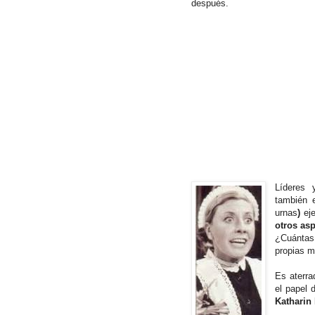
después.
Líderes 
también 
urnas
)
eje
otros as
¿Cuántas
propias m
Es aterra
el papel
Katharin