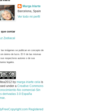
a Iriarte
Marga Iriarte
Barcelona, Spain
Ver todo mi perfil
 que contar
uz Zodiacal
 las imágenes se publican en concepto de
y sin ánimo de lucro. El © de las mismas
 sus respectivos autores o de sus
tarios legales.
ltea2012
by
marga iriarte cela
is
nsed under a
Creative Commons
onocimiento-No comercial-Sin
s derivadas 3.0 España
ense
.