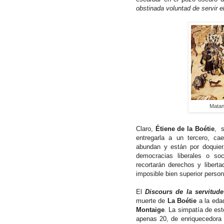
obstinada voluntad de servir e
Matan
Claro,
Étiene de la Boétie
, s
entregarla a un tercero, ca
abundan y están por doquier
democracias liberales o so
recortarán derechos y liber
imposible bien superior person
El
Discours de la servitude
muerte de
La Boétie
a la edad
Montaige
. La simpatía de est
apenas 20, de enriquecedora 