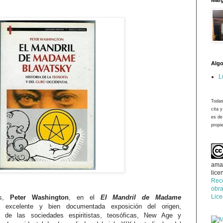
Marg
Algo
L
Todas
cita 
es de
propie
ama
lice
Rec
obra
Lic
és,
Peter Washington
, en el
El Mandril de Madame
 excelente y bien documentada exposición del origen,
 de las sociedades espiritistas, teosóficas, New Age y