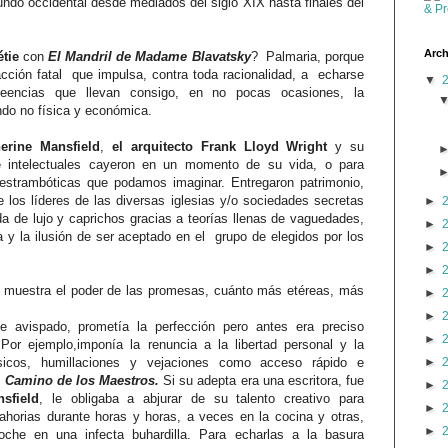
undo occidental desde mediados del siglo XIX hasta finales del
Arch
étie
con
El Mandril de Madame Blavatsky
? Palmaria, porque
racción fatal que impulsa, contra toda racionalidad, a echarse
▼
encias que llevan consigo, en no pocas ocasiones, la
ndo no física y económica.
herine Mansfield
,
el arquitecto Frank Lloyd Wright
y su
s e intelectuales cayeron en un momento de su vida, o para
estrambóticas que podamos imaginar. Entregaron patrimonio,
ue los líderes de las diversas iglesias y/o sociedades secretas
►
a de lujo y caprichos gracias a teorías llenas de vaguedades,
►
y la ilusión de ser aceptado en el grupo de elegidos por los
►
►
muestra el poder de las promesas, cuánto más etéreas, más
►
►
 avispado, prometía la perfección pero antes era preciso
►
or ejemplo,imponía la renuncia a la libertad personal y la
►
físicos, humillaciones y vejaciones como acceso rápido e
l
Camino de los Maestros.
Si su adepta era una escritora, fue
►
sfield
, le obligaba a abjurar de su talento creativo para
►
orias durante horas y horas, a veces en la cocina y otras,
►
che en una infecta buhardilla. Para echarlas a la basura