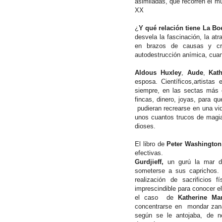
asimiladas, que recorren el m
XX
¿
Y qué relación tiene La Bo
desvela la fascinación, la at
en brazos de causas y cre
autodestrucción anímica, cua
Aldous Huxley
,
Aude
,
Kat
esposa. Científicos,artista
siempre, en las sectas más 
fincas, dinero, joyas, para q
pudieran recrearse en una vid
unos cuantos trucos de magia 
dioses.
El libro de
Peter Washington
efectivas.
Gurdjieff,
un gurú la mar de
someterse a sus caprichos. P
realización de sacrificios 
imprescindible para conocer e
el caso de
Katherine Man
concentrarse en mondar zanah
según se le antojaba, de no