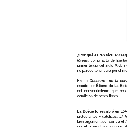
¿
Por qué es tan fácil encasq
libreas
, como acto de liberta
primer tercio del siglo XXI, 
no parece tener cura por el 
En su
Discours de la serv
escrito por
Étiene de La Boé
del consentimiento que nos
condición de seres libres.
La Boétie lo escribió en 154
protestantes y católicos.
El T
bien argumentado,
contra el 
escarbar en el pozo oscuro