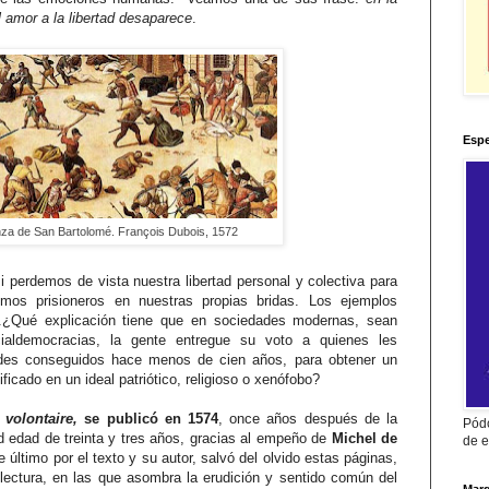
l amor a la libertad desaparece
.
Espe
za de San Bartolomé. François Dubois, 1572
i perdemos de vista nuestra libertad personal y colectiva para
emos prisioneros en nuestras propias bridas. Los ejemplos
.¿Qué explicación tiene que en sociedades modernas, sean
cialdemocracias, la gente entregue su voto a quienes les
tades conseguidos hace menos de cien años, para obtener un
ificado en un ideal patriótico, religioso o xenófobo?
 volontaire,
se publicó en 1574
, once años después de la
Pódc
 edad de treinta y tres años, gracias al empeño de
Michel de
de e
e último por el texto y su autor, salvó del olvido estas páginas,
lectura, en las que asombra la erudición y sentido común del