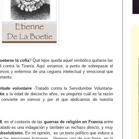
uetarse la cofia
? Qué lejos queda aquel simbólico
quitarse las
d contra la Tiranía. Aquí estamos, a punto de sobrepasar el
siervos y enfermos de una ceguera intelectual y emocional que
momento.
itude volontaire
-Tratado contra la Servidumbre Voluntaria-
tie
a la edad de dieciocho años, se pregunta cuál es la razón
 convierte en siervos y por el que abdicamos de nuestra
8
, en el contexto de las
guerras de religión en Francia
entre
ratado
es una indagación y también un rechazo directo, y muy
Absolutismo.
En mi opinión, es un texto político que induce a
 de las emociones humanas. Veamos una de sus frase:
en la