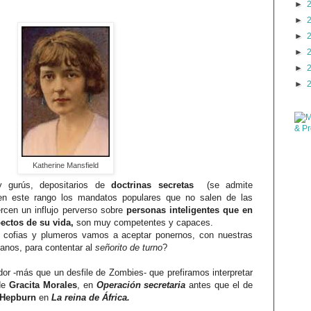
►
►
►
►
►
►
Katherine Mansfield
y gurús, depositarios de
doctrinas secretas
(se admite
en este rango los mandatos populares que no salen de las
rcen un influjo perverso sobre
personas inteligentes que en
pectos de su vida,
son muy competentes y capaces.
 cofias y plumeros vamos a aceptar ponernos, con nuestras
anos, para contentar al
señorito de turno
?
dor -más que un desfile de Zombies- que prefiramos interpretar
 de
Gracita Morales
, en
Operación secretaria
antes que el de
 Hepburn
en
La reina de África.