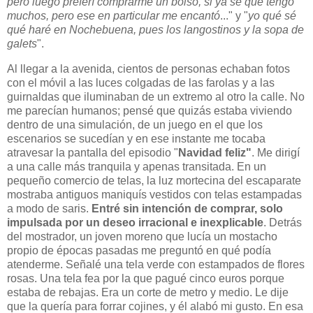
pero luego preferí comprarme un bolso, si ya sé que tengo
muchos, pero ese en particular me encantó
..." y "
yo qué sé
qué haré en Nochebuena, pues los langostinos y la sopa de
galets
".
Al llegar a la avenida, cientos de personas echaban fotos
con el móvil a las luces colgadas de las farolas y a las
guirnaldas que iluminaban de un extremo al otro la calle. No
me parecían humanos; pensé que quizás estaba viviendo
dentro de una simulación, de un juego en el que los
escenarios se sucedían y en ese instante me tocaba
atravesar la pantalla del episodio "
Navidad feliz"
. Me dirigí
a una calle más tranquila y apenas transitada. En un
pequeño comercio de telas, la luz mortecina del escaparate
mostraba antiguos maniquís vestidos con telas estampadas
a modo de saris.
Entré sin intención de comprar, solo
impulsada por un deseo irracional e inexplicable
. Detrás
del mostrador, un joven moreno que lucía un mostacho
propio de épocas pasadas me preguntó en qué podía
atenderme. Señalé una tela verde con estampados de flores
rosas. Una tela fea por la que pagué cinco euros porque
estaba de rebajas. Era un corte de metro y medio. Le dije
que la quería para forrar cojines, y él alabó mi gusto. En esa