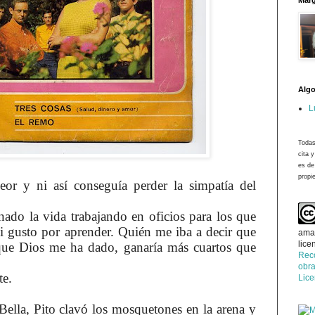
Marg
Algo
L
Todas
cita 
es de
propie
eor y ni así conseguía perder la simpatía del
ado la vida trabajando en oficios para los que
ni gusto por aprender. Quién me iba a decir que
ama
lice
que Dios me ha dado, ganaría más cuartos que
Rec
obra
te.
Lic
Bella, Pito clavó los mosquetones en la arena y