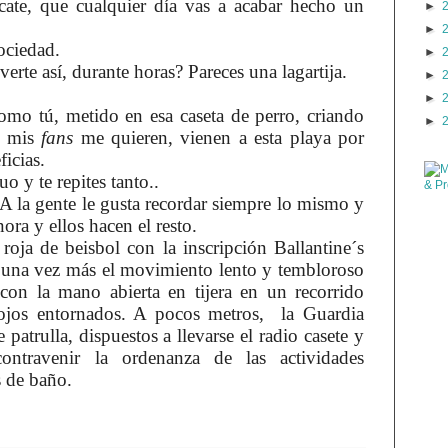
cate, que cualquier día vas a acabar hecho un
►
►
sociedad.
►
erte así, durante horas? Pareces una lagartija.
►
►
 como tú, metido en esa caseta de perro, criando
►
, mis
fans
me quieren, vienen a esta playa por
icias.
uo y te repites tanto..
A la gente le gusta recordar siempre lo mismo y
ora y ellos hacen el resto.
 roja de
beisbol
con la inscripción
Ballantine
´s
io una vez más el movimiento lento y tembloroso
con la mano abierta en tijera en un recorrido
 ojos entornados. A pocos metros, la Guardia
patrulla, dispuestos a llevarse el radio casete y
ontravenir la ordenanza de las actividades
s de baño.