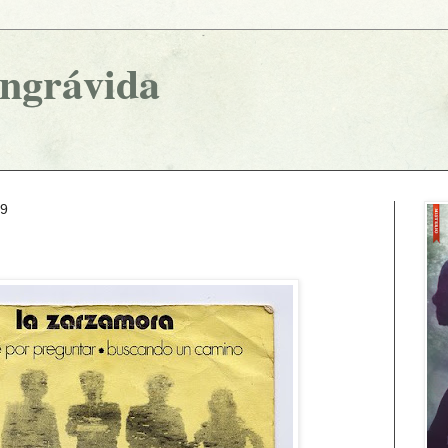
ingrávida
09