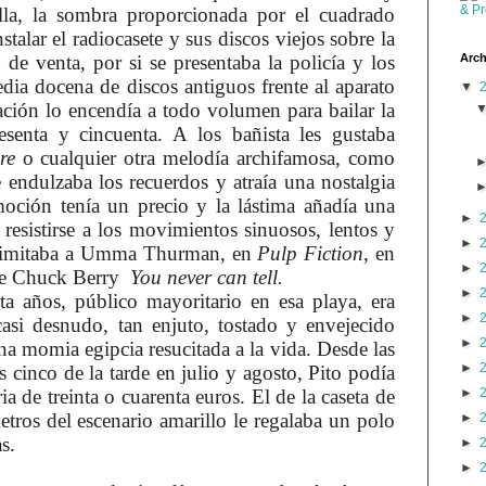
illa, la sombra proporcionada por el cuadrado
stalar el
radiocasete
y sus discos viejos sobre la
ón de venta, por si se presentaba la
policía
y los
Arch
dia docena de discos antiguos frente al aparato
▼
ación lo encendía a todo
volumen
para bailar la
senta y cincuenta. A los bañista les gustaba
re
o cualquier otra melodía archifamosa, como
 endulzaba los recuerdos y atraía una nostalgia
oción tenía un precio y la lástima añadía una
►
resistirse a los movimientos sinuosos, lentos y
►
imitaba a
Umma Thurman
, en
Pulp Fiction
, en
►
 de Chuck Berry
You
never
can
tell.
►
a años, público mayoritario en esa playa, era
►
casi desnudo, tan enjuto, tostado y envejecido
►
na momia egipcia resucitada a la vida. Desde las
►
 cinco de la tarde en julio y agosto, Pito podía
ia de treinta o cuarenta euros. El de la caseta de
►
etros del escenario amarillo le regalaba un polo
►
s.
►
►