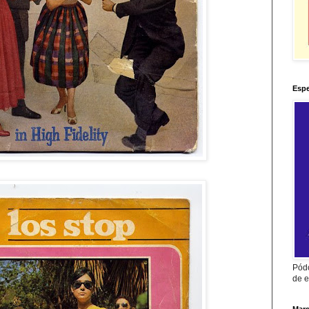
Espe
Pódc
de e