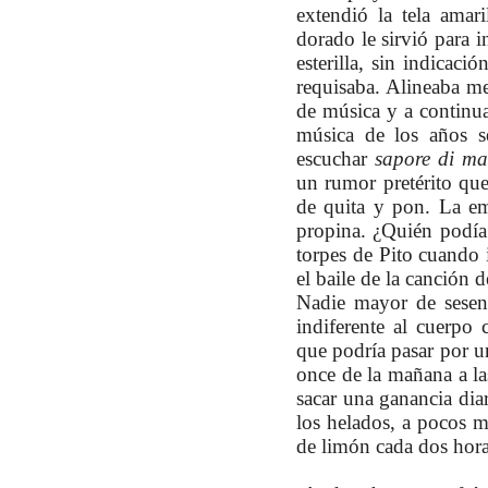
extendió la tela amar
dorado le sirvió para in
esterilla, sin indicaci
requisaba. Alineaba me
de música y a continu
música de los años se
escuchar
sapore
di
ma
un rumor pretérito que
de quita y
pon. L
a em
propina. ¿Quién podía 
torpes de Pito cuando 
el baile de la canción
Nadie mayor de sesent
indiferente al cuerpo 
que podría pasar por u
once de la mañana a las
sacar una ganancia diar
los helados, a pocos m
de limón cada dos hora