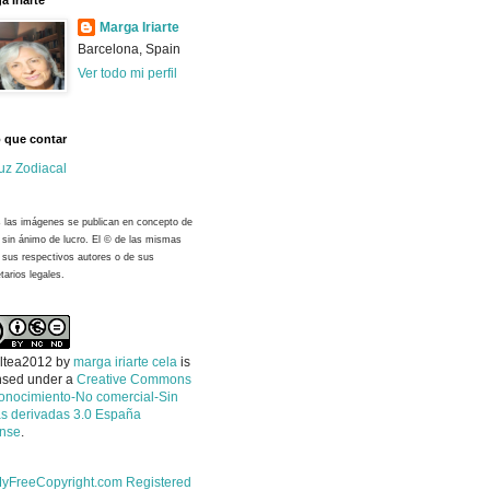
a Iriarte
Marga Iriarte
Barcelona, Spain
Ver todo mi perfil
 que contar
uz Zodiacal
 las imágenes se publican en concepto de
y sin ánimo de lucro. El © de las mismas
 sus respectivos autores o de sus
tarios legales.
ltea2012
by
marga iriarte cela
is
nsed under a
Creative Commons
onocimiento-No comercial-Sin
s derivadas 3.0 España
ense
.