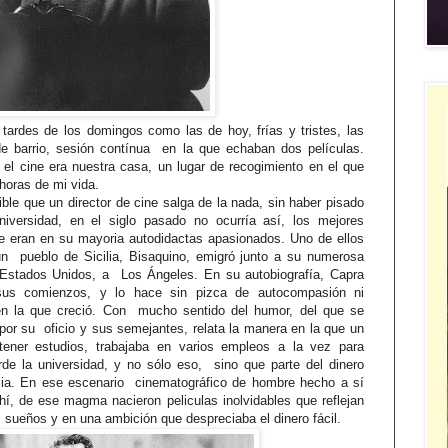
 tardes de los domingos como las de hoy, frías y tristes, las
 barrio, sesión contínua en la que echaban dos películas.
el cine era nuestra casa, un lugar de recogimiento en el que
horas de mi vida.
ible que un director de cine salga de la nada, sin haber pisado
iversidad, en el siglo pasado no ocurría así, los mejores
ne eran en su mayoria autodidactas apasionados. Uno de ellos
n pueblo de Sicilia, Bisaquino, emigró junto a su numerosa
a Estados Unidos, a Los Ángeles. En su autobiografía, Capra
s comienzos, y lo hace sin pizca de autocompasión ni
 en la que creció. Con mucho sentido del humor, del que se
r su oficio y sus semejantes, relata la manera en la que un
ner estudios, trabajaba en varios empleos a la vez para
de la universidad, y no sólo eso, sino que parte del dinero
lia. En ese escenario cinematográfico de hombre hecho a sí
í, de ese magma nacieron peliculas inolvidables que reflejan
os sueños y en una ambición que despreciaba el dinero fácil.