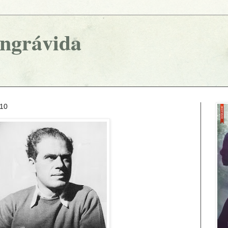
ingrávida
010