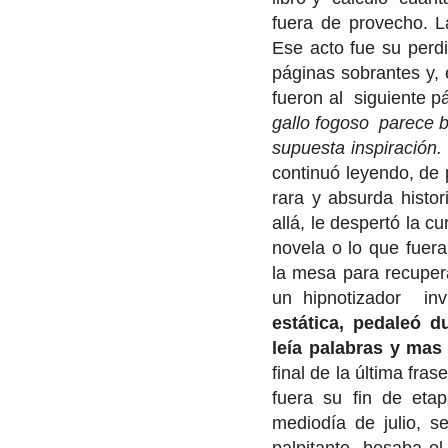
fuera de provecho. L
Ese acto fue su perd
páginas sobrantes y, 
fueron al siguiente pá
gallo fogoso parece ba
supuesta inspiración.
continuó leyendo, de 
rara y absurda histo
allá, le despertó la c
novela o lo que fuer
la mesa para recupera
un hipnotizador invi
estática, pedaleó 
leía palabras y mas
final de la última fra
fuera su fin de et
mediodía de julio, s
palpitante, besaba el