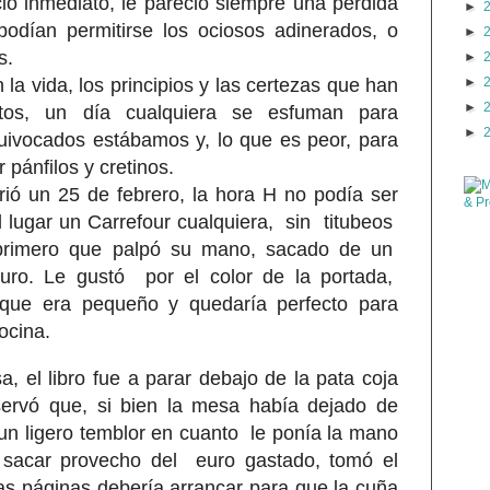
icio inmediato, le pareció siempre una pérdida
►
odían permitirse los ociosos adinerados, o
►
s.
►
la vida, los principios y las certezas que han
►
►
actos, un día cualquiera se esfuman para
►
ivocados estábamos y, lo que es peor, para
 pánfilos y cretinos.
rió un 25 de febrero, la hora H no podía ser
el lugar un Carrefour cualquiera, sin titubeos
 primero que palpó su mano, sacado de un
uro. Le gustó por el color de la portada,
orque era pequeño y quedaría perfecto para
ocina.
a, el libro fue a parar debajo de la pata coja
servó que, si bien la mesa había dejado de
 un ligero temblor en cuanto le ponía la mano
 sacar provecho del euro gastado, tomó el
as páginas debería arrancar para que la cuña