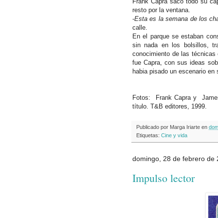
Frank Capra sacó todo su capi
resto por la ventana.
-
Esta es la semana de los ch
calle.
En el parque se estaban con
sin nada en los bolsillos, tr
conocimiento de las técnicas
fue Capra, con sus ideas sobr
habia pisado un escenario en 
Fotos: Frank Capra y James 
título. T&B editores, 1999.
Publicado por
Marga Iriarte
en
dom
Etiquetas:
Cine y vida
domingo, 28 de febrero de
Impulso lector