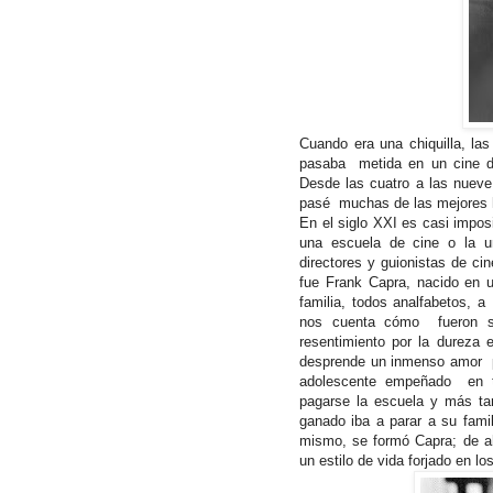
Cuando era una chiquilla, las
pasaba metida en un cine de
Desde las cuatro a las nueve 
pasé muchas de las mejores 
En el siglo XXI es casi impos
una escuela de cine o la un
directores y guionistas de ci
fue Frank Capra, nacido en u
familia, todos analfabetos, 
nos cuenta cómo fueron su
resentimiento por la dureza
desprende un inmenso amor po
adolescente empeñado en te
pagarse la escuela y más tar
ganado iba a parar a su fami
mismo, se formó Capra; de ah
un estilo de vida forjado en l