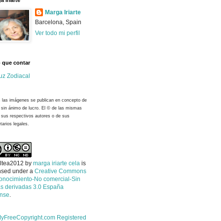
a Iriarte
Marga Iriarte
Barcelona, Spain
Ver todo mi perfil
 que contar
uz Zodiacal
 las imágenes se publican en concepto de
y sin ánimo de lucro. El © de las mismas
 sus respectivos autores o de sus
tarios legales.
ltea2012
by
marga iriarte cela
is
nsed under a
Creative Commons
onocimiento-No comercial-Sin
s derivadas 3.0 España
ense
.