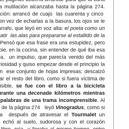
a mutilación alcanzaba hasta la página 274.
ición: arrancó de cuajo las cuarenta y cinco
en vez de echarlas a la basura, los ojos se le
rrafo, que leyó en voz alta: e
l poeta como un
tir las alas para prepararse al estallido de la
Pensó que esa frase era una estupidez, pero
pie, en la cocina, sin entender de qué iba esa
ria, un impulso, que parecía venido del más
uriosidad y quiso empezar desde el principio la
an ese conjunto de hojas impresas; descalzó
r el resto del libro, como si fuera víctima de
sible,
se fue con el libro a la bicicleta
durante una decenade kilómetros mientras
 palabras de una trama incomprensible
. Al
se de la página 274 leyó
Vinogradus
, como si
apa después de atravesar el
Tourmalet
un
e echó al suelo, sudorosa y con el corazón
 libro, reía y lloraba al mismo tiempo, entre