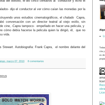
Marg
tal del bolsillo, le dio cinco centavos al conductor y echó el
alados
- dijo el conductor al ver cómo caían las monedas por la
struyendo unos estudios cinematográficos, el
chalado
Capra,
abó conversación con un director teatral al viejo estilo, sin
 de cine, -Capra tampoco- empeñado en hacer una pelicula, y
Algo
e cómo debía hacerse la pelicula quien la dirigió, él, que no
su vida.
L
Stewart. Autobiografia: Frank Capra, el nombre delante del
Todas
cita 
es de
propie
ingo, marzo 07, 2010
8 comentarios
 2010
ama
lice
Rec
obra
Lic