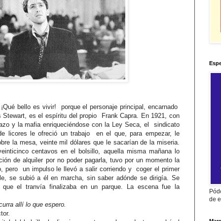
Espe
¡Qué bello es vivir! porque el personaje principal, encarnado
Stewart, es el espíritu del propio Frank Capra. En 1921, con
brazo y la mafia enriqueciéndose con la Ley Seca, el sindicato
de licores le ofreció un trabajo en el que, para empezar, le
obre la mesa, veinte mil dólares que le sacarían de la miseria.
inticinco centavos en el bolsillo, aquella misma mañana lo
ón de alquiler por no poder pagarla, tuvo por un momento la
o, pero un impulso le llevó a salir corriendo y coger el primer
le, se subió a él en marcha, sin saber adónde se dirigía. Se
que el tranvía finalizaba en un parque. La escena fue la
Pódc
de e
urra allí lo que espero.
ctor.