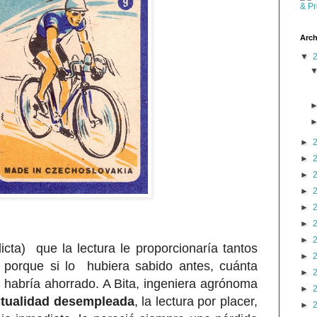
Arch
▼
►
►
►
►
►
►
►
cta) que la lectura le proporcionaría tantos
►
, porque si lo hubiera sabido antes, cuánta
►
 habría ahorrado. A Bita, ingeniera agrónoma
►
ctualidad desempleada
, la lectura por placer,
►