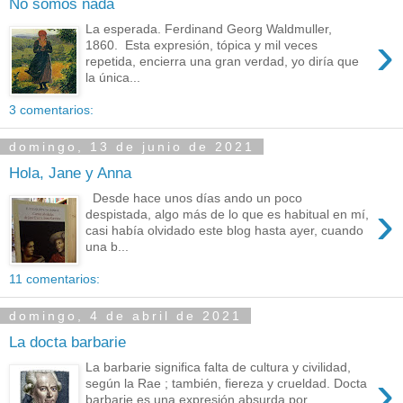
No somos nada
La esperada. Ferdinand Georg Waldmuller,
›
1860. Esta expresión, tópica y mil veces
repetida, encierra una gran verdad, yo diría que
la única...
3 comentarios:
domingo, 13 de junio de 2021
Hola, Jane y Anna
Desde hace unos días ando un poco
›
despistada, algo más de lo que es habitual en mí,
casi había olvidado este blog hasta ayer, cuando
una b...
11 comentarios:
domingo, 4 de abril de 2021
La docta barbarie
La barbarie significa falta de cultura y civilidad,
›
según la Rae ; también, fiereza y crueldad. Docta
barbarie es una expresión absurda por...