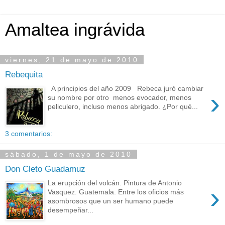
Amaltea ingrávida
viernes, 21 de mayo de 2010
Rebequita
A principios del año 2009 Rebeca juró cambiar
›
su nombre por otro menos evocador, menos
peliculero, incluso menos abrigado. ¿Por qué...
3 comentarios:
sábado, 1 de mayo de 2010
Don Cleto Guadamuz
La erupción del volcán. Pintura de Antonio
›
Vasquez. Guatemala. Entre los oficios más
asombrosos que un ser humano puede
desempeñar...