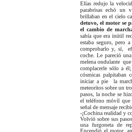
Elías redujo la veloc
parabrisas echó un v
brillaban en el cielo c
detuvo, el motor se p
el cambio de marchas
sabía que era inútil re
estaba seguro, pero a
comprobarlo y, sí, ef
coche. Le pareció una
melena ondulante que c
complacerle sólo a él;
cósmicas palpitaban 
iniciar a pie la march
meteoritos sobre un tr
pasos, la noche se hiz
el teléfono móvil que
señal de mensaje recib
-¡Cochina realidad y co
Volvió sobre sus pasos
una furgoneta de re
Encendió el motor, an