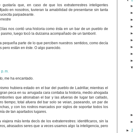
▼
 gustaría que, en caso de que los extraterrestres inteligentes
fijado en nosotros, tuvieran la amabilidad de presentarse sin tanta
lucecita parpadeante.
rrestre
l Elías nos contó una historia como ésta en un bar de un pueblo de
pasmo, luego tocó la dulzaina acompañado de un tamboril.
una pequeña parte de lo que perciben nuestros sentidos, como decía
s pero están en éste. O algo parecido.
 p. m.
to, me ha encantado.
ismo hubiera estado en el bar del pueblo de Ladrillar, mientras el
a gran peca en su arrugada cara contaba la historia, medio ahogada
amboriles que atronaban el bar y las afueras de lugar tan callado,
ro tiempo; total afuera del bar solo se veian, paseando, un par de
nchas, y con los rostros marcados por siglos de soportar todos los
ía de tan apartados lugares.
viajera más lenta decís de los extraterrestres: identificaros, sin la
os, atrasados seres que a veces usamos algo la inteligencia, pero
►