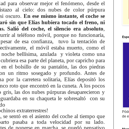
idad para observar mejor el fenómeno, desde el
istazo al cielo: dos nubes de color púrpura
asi oscuro.
En ese mismo instante, el coche se
aró sin que Elías hubiera tocado el freno, ni
. Salió del coche, el silencio era absoluto
,
currir al teléfono móvil, porque no funcionaría,
Espe
 pesar de esa confianza, tuvo la tentación de
ectivamente, el móvil estaba muerto, como el
 noche bellísima, azulada y violeta como una
ubriera esa parte del planeta, por capricho para
 en el bolsillo de su pantalón, las dos piedras
con un ritmo sosegado y profundo. Antes de
a por la carretera solitaria, Elías depositó los
onco roto que encontró en la cuneta. A los pocos
o gris, las dos nubes púrpuras desaparecieron y
 guardaba en su chaqueta le sobresaltó con su
ido
chinos extraterrestres!
Pódc
, se sentó en el asiento del coche al tiempo que
de e
parto pasaba a toda velocidad por su lado.
tes de ponerse en marcha, se quedó pensativo