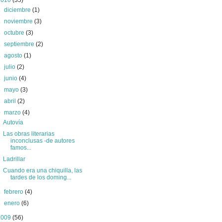
2010
(35)
►
diciembre
(1)
►
noviembre
(3)
►
octubre
(3)
►
septiembre
(2)
►
agosto
(1)
►
julio
(2)
►
junio
(4)
►
mayo
(3)
►
abril
(2)
▼
marzo
(4)
Autovía
Las obras literarias
inconclusas -de autores
famos...
Ladrillar
Cuando era una chiquilla, las
tardes de los doming...
►
febrero
(4)
►
enero
(6)
2009
(56)