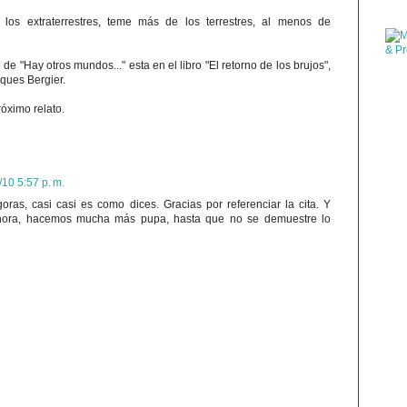
los extraterrestres, teme más de los terrestres, al menos de
de "Hay otros mundos..." esta en el libro "El retorno de los brujos",
ques Bergier.
óximo relato.
/10 5:57 p. m.
oras, casi casi es como dices. Gracias por referenciar la cita. Y
r ahora, hacemos mucha más pupa, hasta que no se demuestre lo