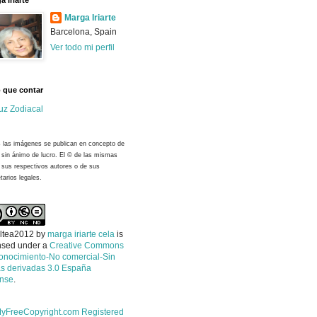
a Iriarte
Marga Iriarte
Barcelona, Spain
Ver todo mi perfil
 que contar
uz Zodiacal
 las imágenes se publican en concepto de
y sin ánimo de lucro. El © de las mismas
 sus respectivos autores o de sus
tarios legales.
ltea2012
by
marga iriarte cela
is
nsed under a
Creative Commons
onocimiento-No comercial-Sin
s derivadas 3.0 España
ense
.