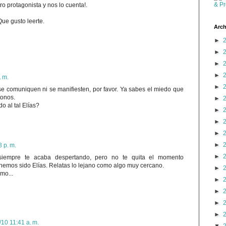
ro protagonista y nos lo cuenta!.
ue gusto leerte.
Arch
►
►
►
►
. m.
►
 comuniquen ni se manifiesten, por favor. Ya sabes el miedo que
tonos.
►
o al tal Elías?
►
►
►
►
 p. m.
►
siempre te acaba despertando, pero no te quita el momento
 hemos sido Elías. Relatas lo lejano como algo muy cercano.
►
mo...
►
►
►
►
/10 11:41 a. m.