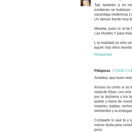
Tati, también a mi me
existieran se hubieran 
zarandaja misteriosa y 
Un abrazo fuerte muy te
Marieta, pues sí, el ta
Las Hurdes.Y para más 
t, la realidad es sólo 
aquel: hay otros mundo
Responder
Pitágoras
17/3/10 1:14
Amaltea, que buen rela
Incluso es cómo si yo m
viejecito Elias, con un
por la dulzaina y los t
quieto y fuera de nuest
mujeres, bajitas, recho
elementos y la endogam
Comparto lo que tú y la 
menor duda para nosotr
poco.