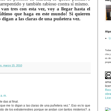
Marg
arrepentido y también rabioso contra sí mismo.
van tres con esta vez, voy a llegar hasta el
 último que haga en este mundo! Si quieren
 digan a las claras de una puñetera vez.
Algo
L
Todas
cita 
es de
propie
es, marzo 15, 2010
ama
lice
Rec
obra
 a. m.
Lic
e das al final.
 que me lo digan a las claras de una puñetera vez.". Eso es lo que
to de los extraterrestres porque se andan con tantos misterios?. a