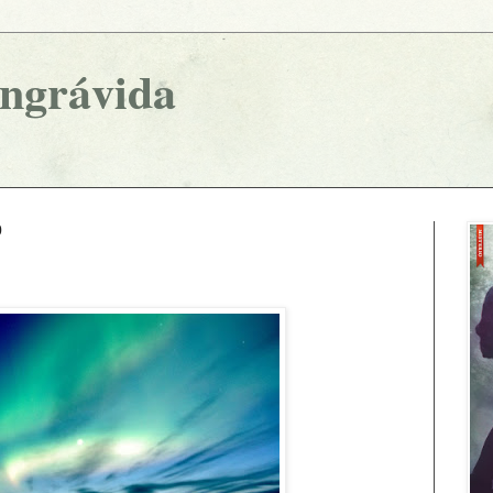
ingrávida
0