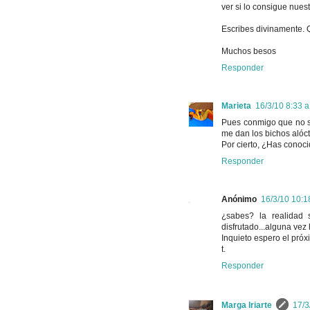
ver si lo consigue nuest
Escribes divinamente. Q
Muchos besos
Responder
Marieta
16/3/10 8:33 a
Pues conmigo que no se
me dan los bichos alóc
Por cierto, ¿Has conocid
Responder
Anónimo
16/3/10 10:18
¿sabes? la realidad 
disfrutado...alguna vez
Inquieto espero el próxi
t.
Responder
Marga Iriarte
17/3