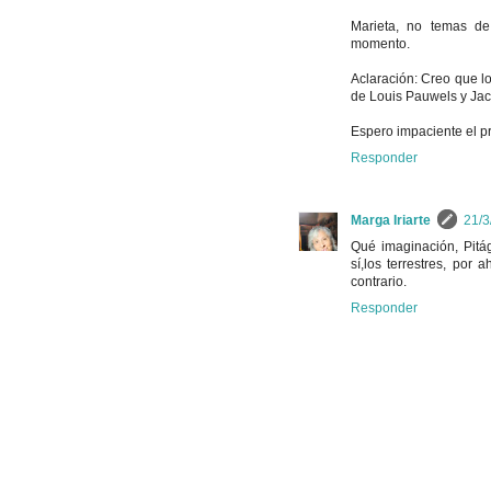
Marieta, no temas de 
momento.
Aclaración: Creo que lo 
de Louis Pauwels y Jac
Espero impaciente el pr
Responder
Marga Iriarte
21/3
Qué imaginación, Pitág
sí,los terrestres, po
contrario.
Responder