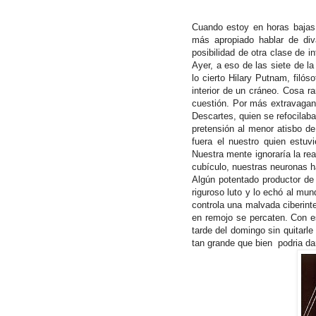
Cuando estoy en horas bajas 
más apropiado hablar de diva
posibilidad de otra clase de in
Ayer, a eso de las siete de l
lo cierto Hilary Putnam, filó
interior de un cráneo. Cosa ra
cuestión. Por más extravagant
Descartes, quien se refocilaba
pretensión al menor atisbo de
fuera el nuestro quien estuv
Nuestra mente ignoraría la re
cubículo, nuestras neuronas h
Algún potentado productor d
riguroso luto y lo echó al mu
controla una malvada ciberint
en remojo se percaten. Con es
tarde del domingo sin quitarl
tan grande que bien podria dar