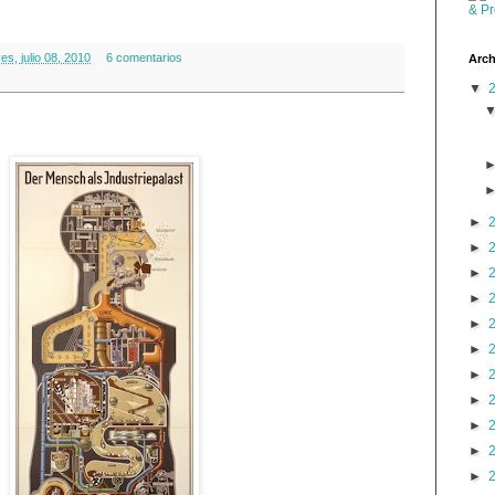
es, julio 08, 2010
6 comentarios
Arch
▼
►
►
►
►
►
►
►
►
►
►
►