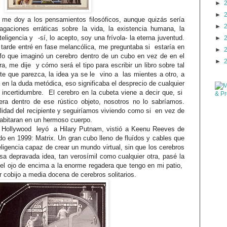
►
►
me doy a los pensamientos filosóficos, aunque quizás sería
►
gaciones erráticas sobre la vida, la existencia humana, la
teligencia y -sí, lo acepto, soy una frívola- la eterna juventud.
►
a tarde entré en fase melancólica, me preguntaba si estaría en
►
sofo que imaginó un cerebro dentro de un cubo en vez de en el
►
ra, me dije y cómo será el tipo para escribir un libro sobre tal
e que parezca, la idea ya se le vino a las mientes a otro, a
 en la duda metódica, eso significaba el desprecio de cualquier
 incertidumbre. El cerebro en la cubeta viene a decir que, si
iera dentro de ese rústico objeto, nosotros no lo sabríamos.
alidad del recipiente y seguiríamos viviendo como si en vez de
abitaran en un hermoso cuerpo.
e Hollywood leyó a Hilary Putnam, vistió a Keenu Reeves de
ndo en 1999: Matrix. Un gran cubo lleno de fluídos y cables que
eligencia capaz de crear un mundo virtual, sin que los cerebros
a depravada idea, tan verosímil como cualquier otra, pasé la
e el ojo de encima a la enorme regadera que tengo en mi patio,
 cobijo a media docena de cerebros solitarios.