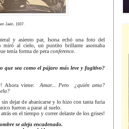
en Jaén, 1937.
ateral y asiento par, Isona echó una foto del
o miró al cielo, un puntito brillante asomaba
que tenía forma de pera
conference
.
.
 que sea como el pájaro más leve y fugitivo?
o
! Ahora viene:
Amar... Pero ¿quién ama?
uela?
 sin dejar de abanicarse y lo hizo con tanta furia
anico fueron a parar al suelo.
atrás en el tiempo y correr delante de los grises!
hombre se aleja encadenado.