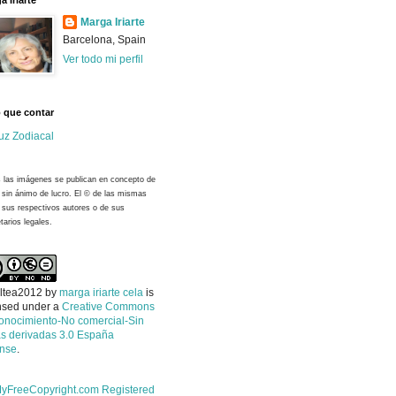
a Iriarte
Marga Iriarte
Barcelona, Spain
Ver todo mi perfil
 que contar
uz Zodiacal
 las imágenes se publican en concepto de
y sin ánimo de lucro. El © de las mismas
 sus respectivos autores o de sus
tarios legales.
ltea2012
by
marga iriarte cela
is
nsed under a
Creative Commons
onocimiento-No comercial-Sin
s derivadas 3.0 España
ense
.