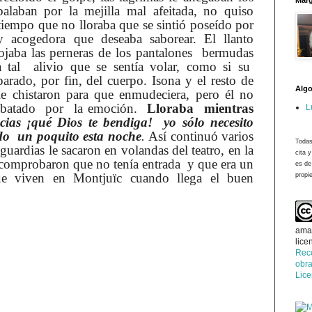
Marg
alaban por la mejilla mal afeitada, no quiso
 tiempo que no lloraba que se sintió poseído por
 acogedora que deseaba saborear. El llanto
ojaba las perneras de los pantalones bermudas
a tal alivio que se sentía volar, como si su
parado, por fin, del cuerpo. Isona y el resto de
Algo
e chistaron para que enmudeciera, pero él no
rrebatado por la emoción.
Lloraba mientras
L
acias ¡qué Dios te bendiga! yo sólo necesito
do un poquito esta noche
.
Así continuó varios
Todas
uardias le sacaron en volandas del teatro, en la
cita 
 comprobaron que no tenía entrada y que era un
es de
e viven en Montjuïc cuando llega el buen
propie
ama
lice
Rec
obra
Lic