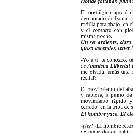
Donde faltaban plumas
El nostálgico apretó 
descarnado de Isona, a
rodilla para abajo, en 
y el contacto con pie
misma noche.
Un ser ardiente, claro
quiso ascender, tener 
-Yo a ti te conozco, te
de
Amnistía Llibertat 
me olvida jamás una 
recital?
El movimiento del aba
y rabiosa, a punto d
movimiento rápido y 
cerrado en la tripa de 
El hombre yace. El cie
-¡
Ay
! -
El hombre restr
de lugar donde había r