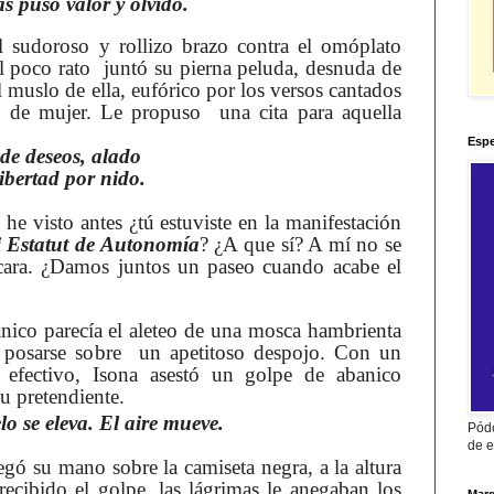
 puso valor y olvido.
el sudoroso y rollizo brazo contra el omóplato
l poco rato juntó su pierna peluda, desnuda de
el muslo de ella, eufórico por los versos cantados
l de mujer. Le propuso una cita para aquella
Espe
 de deseos, alado
libertad por nido.
 he visto antes ¿tú estuviste en la manifestación
i Estatut de Autonomía
? ¿A que sí? A mí no se
cara. ¿Damos juntos un paseo cuando acabe el
nico parecía el aleteo de una mosca hambrienta
e posarse sobre un apetitoso despojo. Con un
efectivo, Isona asestó un golpe de abanico
su pretendiente.
lo se eleva. El aire mueve.
Pódc
de e
egó su mano sobre la camiseta negra, a la altura
ecibido el golpe, las lágrimas le anegaban los