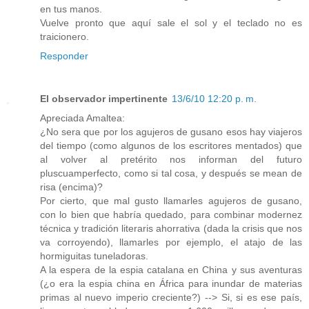
en tus manos.
Vuelve pronto que aquí sale el sol y el teclado no es
traicionero.
Responder
El observador impertinente
13/6/10 12:20 p. m.
Apreciada Amaltea:
¿No sera que por los agujeros de gusano esos hay viajeros
del tiempo (como algunos de los escritores mentados) que
al volver al pretérito nos informan del futuro
pluscuamperfecto, como si tal cosa, y después se mean de
risa (encima)?
Por cierto, que mal gusto llamarles agujeros de gusano,
con lo bien que habría quedado, para combinar modernez
técnica y tradición literaris ahorrativa (dada la crisis que nos
va corroyendo), llamarles por ejemplo, el atajo de las
hormiguitas tuneladoras.
A la espera de la espia catalana en China y sus aventuras
(¿o era la espia china en África para inundar de materias
primas al nuevo imperio creciente?) --> Si, si es ese país,