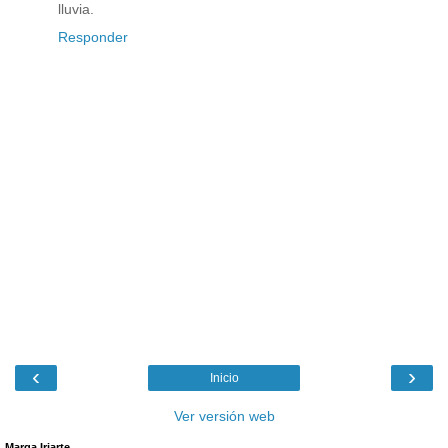
lluvia.
Responder
‹
›
Inicio
Ver versión web
Marga Iriarte