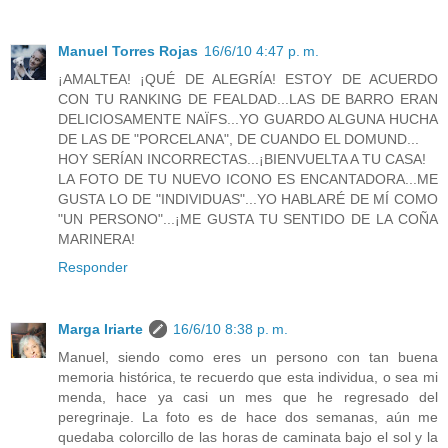
Manuel Torres Rojas
16/6/10 4:47 p. m.
¡AMALTEA! ¡QUÉ DE ALEGRÍA! ESTOY DE ACUERDO
CON TU RANKING DE FEALDAD...LAS DE BARRO ERAN
DELICIOSAMENTE NAÏFS...YO GUARDO ALGUNA HUCHA
DE LAS DE "PORCELANA", DE CUANDO EL DOMUND...
HOY SERÍAN INCORRECTAS...¡BIENVUELTA A TU CASA!
LA FOTO DE TU NUEVO ICONO ES ENCANTADORA...ME
GUSTA LO DE "INDIVIDUAS"...YO HABLARÉ DE MÍ COMO
"UN PERSONO"...¡ME GUSTA TU SENTIDO DE LA COÑA
MARINERA!
Responder
Marga Iriarte
16/6/10 8:38 p. m.
Manuel, siendo como eres un persono con tan buena
memoria histórica, te recuerdo que esta individua, o sea mi
menda, hace ya casi un mes que he regresado del
peregrinaje. La foto es de hace dos semanas, aún me
quedaba colorcillo de las horas de caminata bajo el sol y la