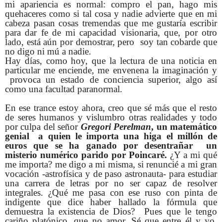
mi apariencia es normal: compro el pan, hago mis
quehaceres como si tal cosa y nadie advierte que en mi
cabeza pasan cosas tremendas que me gustaría escribir
para dar fe de mi capacidad visionaria, que, por otro
lado, está aún por demostrar, pero soy tan cobarde que
no digo ni mú a nadie.
Hay días, como hoy, que la lectura de una noticia en
particular me enciende, me envenena la imaginación y
provoca un estado de conciencia superior, algo así
como una facultad paranormal.
En ese trance estoy ahora, creo que sé más que el resto
de seres humanos y vislumbro otras realidades y todo
por culpa del señor
Gregori Perelman
, un matemático
genial a quien le importa una higa el millón de
euros que se ha ganado por desentrañar un
misterio numérico parido por Poincaré.
¿Y a mi qué
me importa? me digo a mi misma, si renuncié a mi gran
vocación -astrofísica y de paso astronauta- para estudiar
una carrera de letras por no ser capaz de resolver
integrales. ¿Qué me pasa con ese ruso con pinta de
indigente que dice haber hallado la fórmula que
demuestra la existencia de Dios? Pues que le tengo
cariño platónico, que no amor. Sé que entre él y yo