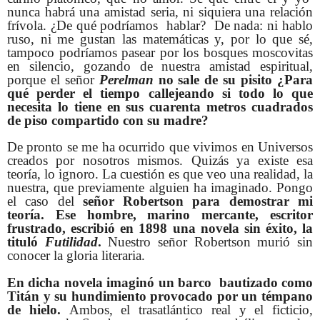
nunca habrá una amistad seria, ni siquiera una relación
frívola. ¿De qué podríamos hablar? De nada: ni hablo
ruso, ni me gustan las matemáticas y, por lo que sé,
tampoco podríamos pasear por los bosques moscovitas
en silencio, gozando de nuestra amistad espiritual,
porque el señor
Perelman
no sale de su pisito ¿Para
qué perder el tiempo callejeando si todo lo que
necesita lo tiene en sus cuarenta metros cuadrados
de piso compartido con su madre?
De pronto se me ha ocurrido que vivimos en Universos
creados por nosotros mismos. Quizás ya existe esa
teoría, lo ignoro. La cuestión es que veo una realidad, la
nuestra, que previamente alguien ha imaginado. Pongo
el caso del
señor Robertson para demostrar mi
teoría. Ese hombre, marino mercante, escritor
frustrado, escribió en 1898 una novela sin éxito, la
tituló
Futilidad
.
Nuestro señor Robertson murió sin
conocer la gloria literaria.
En dicha novela imaginó un barco bautizado como
Titán y su hundimiento provocado por un témpano
de hielo.
Ambos, el trasatlántico real y el ficticio,