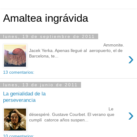
Amaltea ingrávida
lunes, 19 de septiembre de 2011
Ammonite.
Jacek Yerka. Apenas llegué al aeropuerto, el de
›
Barcelona, te...
13 comentarios:
lunes, 13 de junio de 2011
La genialidad de la
perseverancia
›
Le
désespéré. Gustave Courbet. El verano que
cumplí catorce años suspen...
10 comentarios: