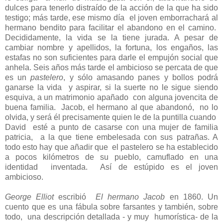
dulces para tenerlo distraído de la acción de la que ha sido
testigo; más tarde, ese mismo día el joven emborrachará al
hermano bendito para facilitar el abandono en el camino.
Decididamente, la vida se la tiene jurada. A pesar de
cambiar nombre y apellidos, la fortuna, los engaños, las
estafas no son suficientes para darle el empujón social que
anhela. Seis años más tarde el ambicioso se percata de que
es un
pastelero
, y sólo amasando panes y bollos podrá
ganarse la vida y aspirar, si la suerte no le sigue siendo
esquiva, a un matrimonio apañado con alguna jovencita de
buena familia. Jacob, el hermano al que abandonó, no lo
olvida, y será él precisamente quien le de la puntilla cuando
David esté a punto de casarse con una mujer de familia
patricia, a la que tiene embelesada con sus patrañas. A
todo esto hay que añadir que el pastelero se ha establecido
a pocos kilómetros de su pueblo, camuflado en una
identidad inventada. Así de estúpido es el joven
ambicioso.
George Elliot
escribió
El hermano Jacob
en 1860. Un
cuento que es una fábula sobre farsantes y también, sobre
todo, una descripción detallada - y muy humorística- de la