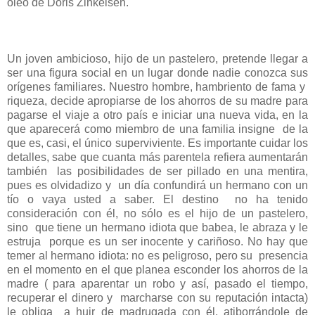
óleo de Doris Zinkeisen.
Un joven ambicioso, hijo de un pastelero, pretende llegar a
ser una figura social en un lugar donde nadie conozca sus
orígenes familiares. Nuestro hombre, hambriento de fama y
riqueza, decide apropiarse de los ahorros de su madre para
pagarse el viaje a otro país e iniciar una nueva vida, en la
que aparecerá como miembro de una familia insigne de la
que es, casi, el único superviviente. Es importante cuidar los
detalles, sabe que cuanta más parentela refiera aumentarán
también las posibilidades de ser pillado en una mentira,
pues es olvidadizo y un día confundirá un hermano con un
tío o vaya usted a saber. El destino no ha tenido
consideración con él, no sólo es el hijo de un pastelero,
sino que tiene un hermano idiota que babea, le abraza y le
estruja porque es un ser inocente y cariñoso. No hay que
temer al hermano idiota: no es peligroso, pero su presencia
en el momento en el que planea esconder los ahorros de la
madre ( para aparentar un robo y así, pasado el tiempo,
recuperar el dinero y marcharse con su reputación intacta)
le obliga a huir de madrugada con él, atiborrándole de