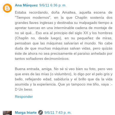
Ana Márquez
9/6/11 6:36 p. m.
Estaba recordando, doña Amaltea, aquella escena de
"Tiempos modernos", en la que Chaplin sostenía dos
grandes llaves inglesas y destinaba su malpagado tiempo a
apretar tuercas en una interminable cadena de montaje de
no sé qué... Eso era al principio del siglo XX y los hombres
(Chaplin no, desde luego), en su pequeñez de miras,
pensaban que las máquinas salvarían el mundo. No cabe
duda de que muchas máquinas salvan vidas, pero quizás
éste de ahora no sea precisamente el paraíso anhelado por
tantos soñadores decimonónicos.
Buena entrada, amiga. No sé si veo bien su foto, pero veo
que eres de las mías (o vislumbro), lo digo por el pelo gris y
bello, reflejando edad, sabiduría y el brillo que da la vida
asumida y la experiencia. Que yo tampoco me tiño, vaya :-
D Un beso.
Responder
Marga Iriarte
9/6/11 7:43 p. m.