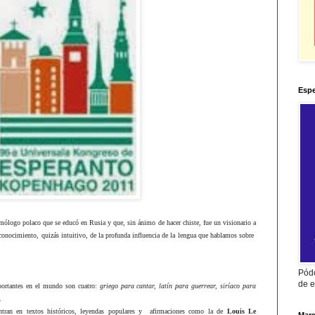
Espe
lmólogo polaco que se educó en Rusia y que, sin ánimo de hacer chiste, fue un visionario a
conocimiento, quizás intuitivo, de la profunda influencia de la lengua que hablamos sobre
Pódc
de e
portantes en el mundo son cuatro:
griego para cantar, latín para guerrear, siríaco para
.
uentran en textos históricos, leyendas populares y afirmaciones como la de
Louis Le