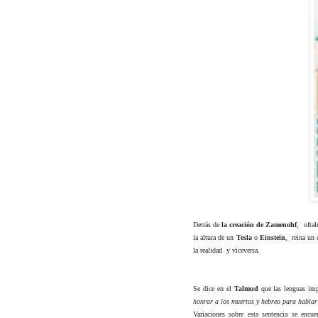
Detrás de
la creación de Zamenohf
,
ofta
la altura de un
Tesla
o
Einstein
, reina un 
la realidad
y viceversa.
Se dice en el
Talmud
que las lenguas im
honrar a los muertos y hebreo para hablar
Variaciones sobre esta sentencia se enc