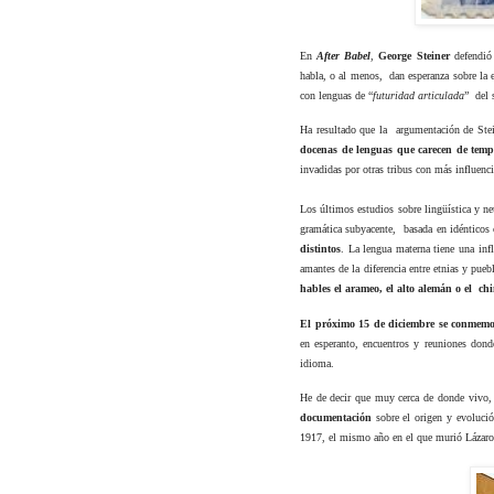
En
After Babel
,
George Steiner
defendió
habla, o al menos,
dan esperanza sobre la 
con lenguas de “
futuridad articulada
”
del 
Ha resultado que la
argumentación de Ste
docenas de lenguas que carecen de temp
invadidas por otras tribus con más influenci
Los últimos estudios sobre lingüística y ne
gramática subyacente,
basada en idénticos
distintos
. La lengua materna tiene una inf
amantes de la diferencia entre etnias y pue
hables el arameo, el alto alemán o el
ch
El próximo 15 de diciembre se conmemo
en esperanto, encuentros y reuniones donde
idioma.
He de decir que muy cerca de donde vivo,
documentación
sobre el origen y evoluci
1917, el mismo año en el que murió Lázar