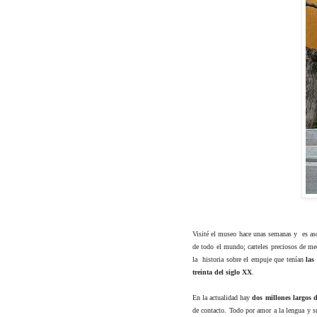
Visité el museo hace unas semanas y
es a
de todo el mundo; carteles preciosos de me
la historia sobre el empuje que tenían
las 
treinta del siglo XX
.
En la actualidad hay
dos millones largos d
de contacto. Todo por amor a la lengua y su