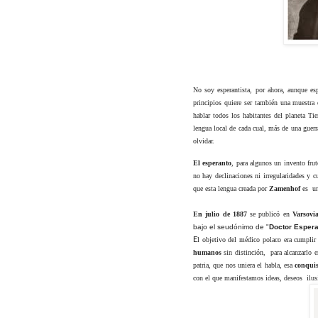
No soy esperantista, por ahora, aunque es
principios quiere ser también una muestra
hablar todos los habitantes del planeta T
lengua local de cada cual, más de una guerr
olvidar.
El esperanto
, para algunos un invento frut
no hay declinaciones ni irregularidades y 
que esta lengua creada por
Zamenhof
es una
En julio de 1887
se publicó en
Varsovi
bajo el seudónimo de "
Doctor Esper
E
l objetivo del médico polaco era cumplir
humanos
sin distinción, para alcanzarlo 
patria, que nos uniera el habla, esa
conquis
con el que manifestamos ideas, deseos
ilu