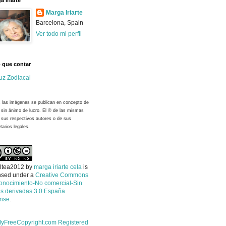
a Iriarte
Marga Iriarte
Barcelona, Spain
Ver todo mi perfil
 que contar
uz Zodiacal
 las imágenes se publican en concepto de
y sin ánimo de lucro. El © de las mismas
 sus respectivos autores o de sus
tarios legales.
ltea2012
by
marga iriarte cela
is
nsed under a
Creative Commons
onocimiento-No comercial-Sin
s derivadas 3.0 España
ense
.