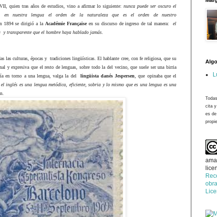
Marg
VII, quien tras años de estudios, vino a afirmar lo siguiente:
nunca puede ser oscuro el
os en nuestra lengua el orden de la naturaleza que es el orden de nuestro
n 1894 se dirigió a la
Académie Française
en su discurso de ingreso de tal manera:
el
a
y transparente que el hombre haya hablado jamás
.
s las culturas, épocas y
tradiciones lingüísticas. El hablante cree, con fe religiosa, que su
Algo
nal y expresiva que el resto de lenguas, sobre todo la del vecino, que suele ser una birria
L
ía en torno a una lengua, valga la del
lingüista danés Jespersen
, que opinaba que el
el inglés es una lengua metódica, eficiente, sobria y lo mismo que es una lengua es una
an.
Todas
cita 
es de
propie
ama
lice
Rec
obra
Lic