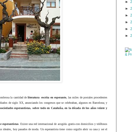
►
►
►
►
►
►
sombrosa la cantidad de
literatura
escrita en esperanto
, las miles de postales procedentes
diados de siglo XX, anunciando los congresos que se celebraban, algunos en Barcelona; y
sociedades esperantistas, sobre todo en Cataluña, en la década de los años veinte y
e esperantistas
. Existe una red internacional de acogida -gratis-con domicilios y teléfonos
s ideales, hoy pasados de moda. Un esperantista tiene como orgullo abrir su casa y ser el