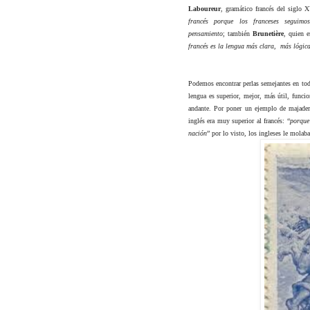
Laboureur
, gramático francés del siglo X
francés porque los franceses seguim
pensamiento
; también
Brunetière
,
quien e
francés es la lengua más clara,
más lógic
Podemos encontrar perlas semejantes en toda
lengua es superior, mejor, más útil, funcio
andante. Por poner un ejemplo de majader
inglés era muy superior al francés: “
porque 
nación
” por lo visto, los ingleses le molab