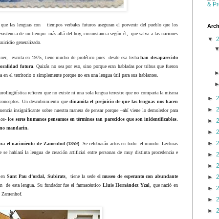
 que las lenguas con
tiempos verbales futuros aseguran el porvenir del pueblo que los
Arch
existencia de un tiempo
más allá del hoy, circunstancia según él,
que salva a las naciones
▼
suicidio generalizado.
iner,
escrita en 1975, tiene mucho de profético pues
desde esa fecha
han desaparecido
oralidad futura
. Quizás no sea por eso, sino porque eran habladas por tribus que fueron
a en el territorio o simplemente porque no era una lengua útil para sus hablantes.
urolingüística refieren que no existe ni una sola lengua terrestre que no comparta la misma
►
 conceptos. Un descubrimiento que
dinamita el prejuicio de que las lenguas nos hacen
►
luencia insignificante sobre nuestra manera de pensar porque –ahí viene lo demoledor para
blos-
los seres humanos pensamos en términos tan parecidos que son inidentificables,
►
ino mandarín.
►
►
ra el nacimiento de Zamenhof (1859)
. Se celebrarán actos en todo
el mundo. Lecturas
 se hablará la lengua de creación artificial entre personas de muy distinta procedencia e
►
►
 en
Sant Pau d’ordal, Subirats
,
tiene la sede
el museo de esperanto con abundante
►
ón
de esta lengua.
Su fundador fue el farmacéutico
Lluís Hernández Yzal
, que nació en
►
o Zamenhof.
►
►