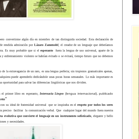
pero convertirme algún día en miembro de tan distinguida sociedad. Esta declaración de
 de rendida admiración por
Lázaro Zamenohf
, el creador de un lenguaje que deberíamos
ierra. Es muy probable que si el
esperanto
fuera la lengua de uso universal, aparte de la
a y enfrentamiento violento se habrían evitado o se evitará, tiempo futuro que no debemos
o de la extravagancia de un raro, es una lengua perfecta; sin tropiezos gramaticales apenas,
cualquiera puede aprenderlo dedicándole unas pocas horas semanales. Lo más importante es
 oportunidad para salvar las diferencias lingüísticas que nos dividen.
a
el primer libro en esperanto,
Internacia Lingvo
(lengua internacional), publicado
"
anto
 con su ideal de fraternidad universal que se inspiraba en el
respeto por todos los seres
era preciso
facilitar
la comunicación verbal. Que
cualquier lugar del mundo fuera nuestra
ta evolutiva que convierte el lenguaje en un instrumento sofisticado
, elegante y bello
siones y necesidades.