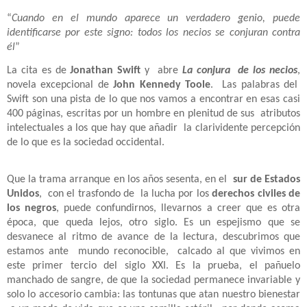
“
Cuando en el mundo aparece un verdadero genio, puede
identificarse por este signo: todos los necios se conjuran contra
él
”
La cita es de
Jonathan Swift
y
abre
La conjura
de los necios
,
novela excepcional de
John Kennedy Toole
.
Las palabras del
Swift son una pista de lo que nos vamos a encontrar en esas casi
400 páginas, escritas por un hombre en plenitud de sus
atributos
intelectuales a los que hay que añadir la clarividente percepción
de lo que es la sociedad occidental.
Que la trama arranque en los años sesenta, en el
sur de Estados
Unidos
,
con el trasfondo de
la lucha por los
derechos civiles de
los negros
, puede confundirnos, llevarnos a creer que es otra
época, que queda lejos, otro siglo. Es un espejismo que se
desvanece al ritmo de avance de la lectura, descubrimos que
estamos ante mundo reconocible, calcado al que vivimos en
este primer tercio del siglo XXI. Es la prueba, el pañuelo
manchado de sangre, de que la sociedad permanece invariable y
solo lo accesorio cambia: las tontunas que atan nuestro bienestar