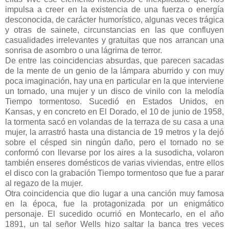
impulsa a creer en la existencia de una fuerza o energía
desconocida, de carácter humorístico, algunas veces trágica
y otras de sainete, circunstancias en las que confluyen
casualidades irrelevantes y
gratuitas
que nos arrancan una
sonrisa de asombro o una lágrima de terror.
De entre las coincidencias absurdas, que parecen sacadas
de la mente de un genio de la lámpara aburrido y con muy
poca imaginación, hay una en particular en la que interviene
un tornado, una mujer y un disco de
vinilo
con la melodía
Tiempo tormentoso. Sucedió en Estados Unidos, en
Kansas
, y en concreto en El Dorado, el 10 de junio de 1958,
la tormenta sacó en volandas de la terraza de su casa a una
mujer, la arrastró hasta una distancia de 19 metros y la dejó
sobre el césped sin ningún daño, pero el tornado no se
conformó con llevarse por los aires a la susodicha, volaron
también enseres domésticos de varias viviendas, entre ellos
el disco con la grabación Tiempo tormentoso que fue a parar
al regazo de la mujer.
Otra coincidencia que dio lugar a una canción muy famosa
en la época, fue la protagonizada por un enigmático
personaje. El sucedido ocurrió en
Montecarlo
, en el año
1891, un tal señor
Wells
hizo saltar la banca tres veces