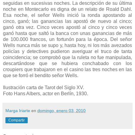
seguidas en sucesivas noches. La descripción de su última
noche en
Montecarlo
es digna de un relato de
Roal
d
Dahl
.
Esa noche, el señor
Wells
inició la ronda apostando al
cinco, ganó; las
ganancias
las apostó de nuevo al cinco;
ganó otra vez. Cinco veces apostó al cinco y cinco veces
ganó hasta que saltó la banca con unas
ganancias
de más
de 100.000 francos, un fortunón para la época. Del señor
Wells
nunca más se supo y, hasta hoy, ni los más avezados
policías
y detectives pudieron averiguar el truco de tanta
coincidencia; se comprobó que la ruleta no fue manipulada,
descartándose que se hubiera
conchabado
con los
croupiers
que trabajaron en el casino las tres noches
en
las
que se forró el bendito señor
Wells
.
Ilustración carta de Tarot del Siglo XV.
Foto Hans Albers, actor en Berlín, 1930.
Marga Iriarte
en
domingo, enero 03, 2010
Compartir