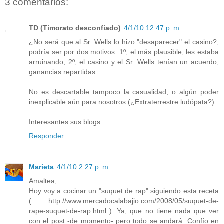
3 comentarios:
TD (Timorato desconfiado)
4/1/10 12:47 p. m.
¿No será que al Sr. Wells lo hizo "desaparecer" el casino?;
podría ser por dos motivos: 1º, el más plausible, les estaba
arruinando; 2º, el casino y el Sr. Wells tenían un acuerdo;
ganancias repartidas.
No es descartable tampoco la casualidad, o algún poder
inexplicable aún para nosotros (¿Extraterrestre ludópata?).
Interesantes sus blogs.
Responder
Marieta
4/1/10 2:27 p. m.
Amaltea,
Hoy voy a cocinar un "suquet de rap" siguiendo esta receta
( http://www.mercadocalabajio.com/2008/05/suquet-de-
rape-suquet-de-rap.html ). Ya, que no tiene nada que ver
con el post -de momento- pero todo se andará. Confío en