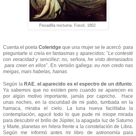
Pesadilla nocturna. Füssli, 1802
Cuenta el poeta
Coleridge
que una mujer se le acercó para
preguntarle si creía en fantasmas y aparecidos: "
Le contesté
con veracidad y sencillez: no, señora, he visto demasiados
para creer en ellos
". En versión gallega:
eu non credo nas
meigas, mais habelas, hainas
.
Según la
RAE
,
el aparecido es el espectro de un difunto
.
Ya sabemos que no existen pero cuando se aparecen es
por algún motivo importante, jamás por capricho. Hace
unas noches, en la oscuridad de mi patio, tumbada en la
hamaca, miraba el cielo. La luna nueva facilitaba la
contemplación, agucé todo lo que pude mi miope mirada
para descubrir el brillo de Júpiter, la apagada luz de Saturno
y Marte, planetas en hilera frente a la constelación de Libra.
Según me informó antes mi libro de astronomía para