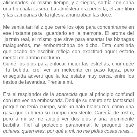
aficionados. Al mismo tiempo, y a ciegas, sorbía con caña
una horchata casera. La atmósfera era perfecta, el aire tibio
y las campanas de la iglesia anunciaban las doce.
Me sentía tan feliz que cerré los ojos para concentrarme en
ese instante para guardarlo en la memoria. El aroma del
jazmín real, el mismo que sirve para ensartar las biznagas
malagueñas, me emborrachaba de dicha. Esta cursilada
que acabo de escribir refleja con exactitud aquel estado
mental de arrobo nocturno.
Guiñé los ojos para enfocar mejor las estrellas, churrupée
la bebida, creí ver un meteorito en paso fugaz, pero
enseguida advertí que la luz estaba muy cerca, entre los
tiestos de lavandas. Frente a mí.
Era el resplandor de la
aparecida
que al principio confundí
con una vecina emboscada. Deduje su naturaleza fantasmal
porque no tenía cuerpo, solo un halo blancuzco, como una
gasa que cubriera su cuerpo inexistente. Carecía de rostro,
pero a mi se me antojó ver dos ojos y una prominente
barbilla. Fiel al protocolo paranormal, le pregunté: q
ué
quieres, quién eres, por qué a mí, no me pidas cosas raras...