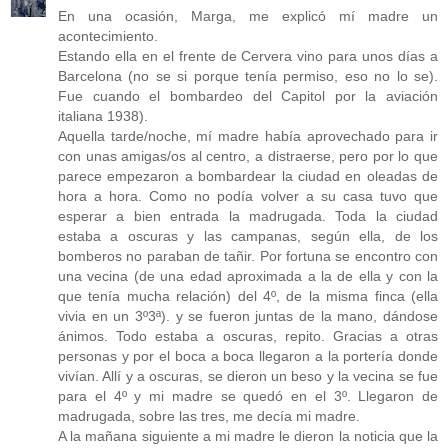
En una ocasión, Marga, me explicó mí madre un
acontecimiento.
Estando ella en el frente de Cervera vino para unos días a
Barcelona (no se si porque tenía permiso, eso no lo se).
Fue cuando el bombardeo del Capitol por la aviación
italiana 1938).
Aquella tarde/noche, mí madre había aprovechado para ir
con unas amigas/os al centro, a distraerse, pero por lo que
parece empezaron a bombardear la ciudad en oleadas de
hora a hora. Como no podía volver a su casa tuvo que
esperar a bien entrada la madrugada. Toda la ciudad
estaba a oscuras y las campanas, según ella, de los
bomberos no paraban de tañir. Por fortuna se encontro con
una vecina (de una edad aproximada a la de ella y con la
que tenía mucha relación) del 4º, de la misma finca (ella
vivia en un 3º3ª). y se fueron juntas de la mano, dándose
ánimos. Todo estaba a oscuras, repito. Gracias a otras
personas y por el boca a boca llegaron a la portería donde
vivían. Allí y a oscuras, se dieron un beso y la vecina se fue
para el 4º y mi madre se quedó en el 3º. Llegaron de
madrugada, sobre las tres, me decía mi madre.
A la mañana siguiente a mi madre le dieron la noticia que la