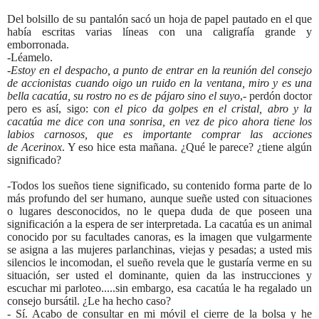
Del bolsillo de su pantalón sacó un hoja de papel pautado en el que
había escritas varias líneas con una caligrafía grande y
emborronada.
-Léamelo.
-
Estoy en el despacho, a punto de entrar en la reunión del consejo
de accionistas cuando oigo un ruido en la ventana, miro y es una
bella cacatúa, su rostro no es de pájaro sino el suyo
,- perdón doctor
pero es así, sigo: c
on el pico da golpes en el cristal, abro y la
cacatúa me dice con una sonrisa, en vez de pico ahora tiene los
labios carnosos, que es importante comprar las acciones
de Acerinox
. Y eso hice esta mañana. ¿Qué le parece? ¿tiene algún
significado?
-Todos los sueños tiene significado, su contenido forma parte de lo
más profundo del ser humano, aunque sueñe usted con situaciones
o lugares desconocidos, no le quepa duda de que poseen una
significación a la espera de ser interpretada. La cacatúa es un animal
conocido por su facultades canoras, es la imagen que vulgarmente
se asigna a las mujeres parlanchinas, viejas y pesadas; a usted mis
silencios le incomodan, el sueño revela que le gustaría verme en su
situación, ser usted el dominante, quien da las instrucciones y
escuchar mi parloteo.....sin embargo, esa cacatúa le ha regalado un
consejo bursátil. ¿Le ha hecho caso?
- Sí. Acabo de consultar en mi móvil el cierre de la bolsa y he