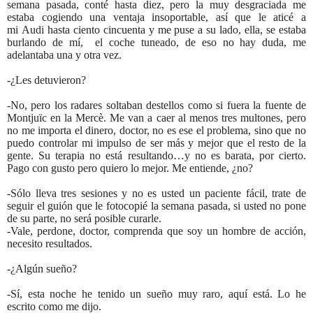
semana pasada, conté hasta diez, pero la muy desgraciada me
estaba cogiendo una ventaja insoportable, así que le aticé a
mi Audi hasta ciento cincuenta y me puse a su lado, ella, se estaba
burlando de mí, el coche tuneado, de eso no hay duda, me
adelantaba una y otra vez.
-¿Les detuvieron?
-No, pero los radares soltaban destellos como si fuera la fuente de
Montjuïc en la Mercè. Me van a caer al menos tres multones, pero
no me importa el dinero, doctor, no es ese el problema, sino que no
puedo controlar mi impulso de ser más y mejor que el resto de la
gente. Su terapia no está resultando…y no es barata, por cierto.
Pago con gusto pero quiero lo mejor. Me entiende, ¿no?
-Sólo lleva tres sesiones y no es usted un paciente fácil, trate de
seguir el guión que le fotocopié la semana pasada, si usted no pone
de su parte, no será posible curarle.
-Vale, perdone, doctor, comprenda que soy un hombre de acción,
necesito resultados.
-¿Algún sueño?
-Sí, esta noche he tenido un sueño muy raro, aquí está. Lo he
escrito como me dijo.