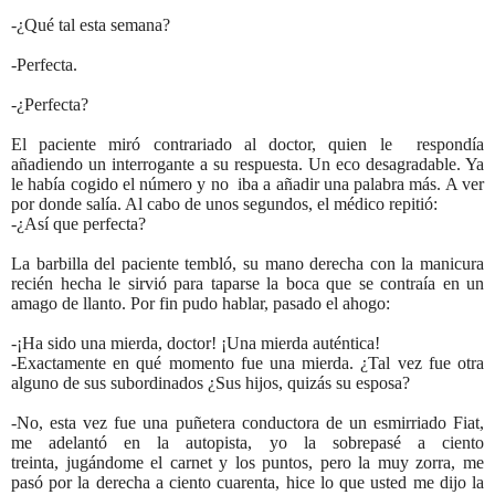
-¿Qué tal esta semana?
-Perfecta.
-¿Perfecta?
El paciente miró contrariado al doctor, quien le respondía
añadiendo un interrogante a su respuesta. Un eco desagradable. Ya
le había cogido el número y no iba a añadir una palabra más. A ver
por donde salía. Al cabo de unos segundos, el médico repitió:
-¿Así que perfecta?
La barbilla del paciente tembló, su mano derecha con la manicura
recién hecha le sirvió para taparse la boca que se contraía en un
amago de llanto. Por fin pudo hablar, pasado el ahogo:
-¡Ha sido una mierda, doctor! ¡Una mierda auténtica!
-Exactamente en qué momento fue una mierda. ¿Tal vez fue otra
alguno de sus subordinados ¿Sus hijos, quizás su esposa?
-No, esta vez fue una puñetera conductora de un esmirriado Fiat,
me adelantó en la autopista, yo la sobrepasé a ciento
treinta, jugándome el carnet y los puntos, pero la muy zorra, me
pasó por la derecha a ciento cuarenta, hice lo que usted me dijo la