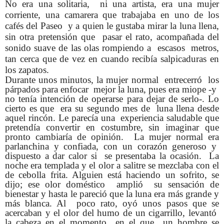
No era una solitaria, ni una artista, era una mujer
corriente, una camarera que trabajaba en uno de los
cafés del Paseo y a quien le gustaba mirar la luna llena,
sin otra pretensión que pasar el rato, acompañada del
sonido suave de las olas rompiendo a escasos metros,
tan cerca que de vez en cuando recibía salpicaduras en
los zapatos.
Durante unos minutos, la mujer normal entrecerró los
párpados para enfocar mejor la luna, pues era miope -y
no tenía intención de operarse para dejar de serlo-. Lo
cierto es que era su segundo mes de luna llena desde
aquel rincón. Le parecía una experiencia saludable que
pretendía convertir en costumbre, sin imaginar que
pronto cambiaría de opinión. La mujer normal era
parlanchina y confiada, con un corazón generoso y
dispuesto a dar calor si se presentaba la ocasión. La
noche era templada y el olor a salitre se mezclaba con el
de cebolla frita. Alguien está haciendo un sofrito, se
dijo; ese olor doméstico amplió su sensación de
bienestar y hasta le pareció que la luna era más grande y
más blanca. Al poco rato, oyó unos pasos que se
acercaban y el olor del humo de un cigarrillo, levantó
la cabeza en el momento en el que un hombre se