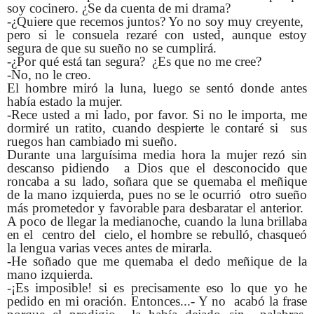
soy cocinero. ¿Se da cuenta de mi drama?
-¿Quiere que recemos juntos? Yo no soy muy creyente,
pero si le consuela rezaré con usted, aunque estoy
segura de que su sueño no se cumplirá.
-¿Por qué está tan segura? ¿Es que no me cree?
-No, no le creo.
El hombre miró la luna, luego se sentó donde antes
había estado la mujer.
-Rece usted a mi lado, por favor. Si no le importa, me
dormiré un ratito, cuando despierte le contaré si sus
ruegos han cambiado mi sueño.
Durante una larguísima media hora la mujer rezó sin
descanso pidiendo a Dios que el desconocido que
roncaba a su lado, soñara que se quemaba el meñique
de la mano izquierda, pues no se le ocurrió otro sueño
más prometedor y favorable para desbaratar el anterior.
A poco de llegar la medianoche, cuando la luna brillaba
en el centro del cielo, el hombre se rebulló, chasqueó
la lengua varias veces antes de mirarla.
-He soñado que me quemaba el dedo meñique de la
mano izquierda.
-¡Es imposible! si es precisamente eso lo que yo he
pedido en mi oración. Entonces...- Y no acabó la frase