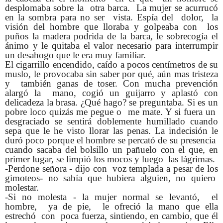
desplomaba sobre la otra barca. La mujer se acurrucó
en la sombra para no ser vista. Espía del dolor, la
visión del hombre que lloraba y golpeaba con los
puños la madera podrida de la barca, le sobrecogía el
ánimo y le quitaba el valor necesario para interrumpir
un desahogo que le era muy familiar.
El cigarrillo encendido, caído a pocos centímetros de su
muslo, le provocaba sin saber por qué, aún mas tristeza
y también ganas de toser. Con mucha prevención
alargó la mano, cogió un guijarro y aplastó con
delicadeza la brasa. ¿Qué hago? se preguntaba. Si es un
pobre loco quizás me pegue o me mate. Y si fuera un
desgraciado se sentirá doblemente humillado cuando
sepa que le he visto llorar las penas. La indecisión le
duró poco porque el hombre se percató de su presencia
cuando sacaba del bolsillo un pañuelo con el que, en
primer lugar, se limpió los mocos y luego las lágrimas.
-Perdone señora - dijo con voz templada a pesar de los
gimoteos- no sabía que hubiera alguien, no quiero
molestar.
-Si no molesta - la mujer normal se levantó, el
hombre, ya de pie, le ofreció la mano que ella
estrechó con poca fuerza, sintiendo, en cambio, que él