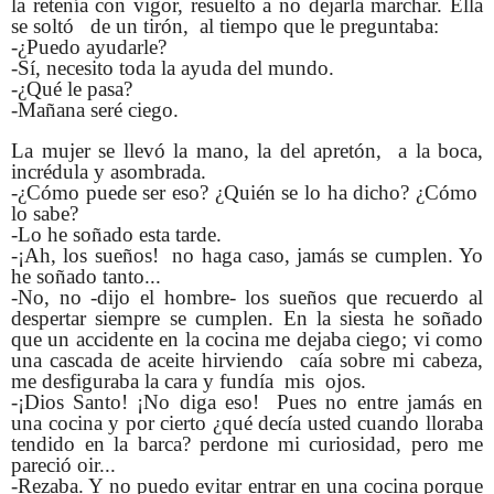
la retenía con vigor, resuelto a no dejarla marchar. Ella
se soltó de un tirón, al tiempo que le preguntaba:
-¿Puedo ayudarle?
-Sí, necesito toda la ayuda del mundo.
-¿Qué le pasa?
-Mañana seré ciego.
La mujer se llevó la mano, la del apretón, a la boca,
incrédula y asombrada.
-¿Cómo puede ser eso? ¿Quién se lo ha dicho? ¿Cómo
lo sabe?
-Lo he soñado esta tarde.
-¡Ah, los sueños! no haga caso, jamás se cumplen. Yo
he soñado tanto...
-No, no -dijo el hombre- los sueños que recuerdo al
despertar siempre se cumplen. En la siesta he soñado
que un accidente en la cocina me dejaba ciego; vi como
una cascada de aceite hirviendo caía sobre mi cabeza,
me desfiguraba la cara y fundía mis ojos.
-¡Dios Santo! ¡No diga eso! Pues no entre jamás en
una cocina y por cierto ¿qué decía usted cuando lloraba
tendido en la barca? perdone mi curiosidad, pero me
pareció oir...
-Rezaba. Y no puedo evitar entrar en una cocina porque