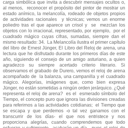
carga simbólica que invita a descubrir mensajes ocultos o,
al menos, reconocer el propósito del pintor de mostrar un
estado anímico, la melancolía, rodeado de objetos propios
de actividades racionales y técnicas; vemos un enorme
poliedro tras el que aparece un crisol y se mezclan los
objetos con lo irracional, representado, por ejemplo, por el
cuadrado mágico cuyas cifras, sumadas, siempre dan el
mismo resultado: 34. La Melancolía ilustra el primer capítulo
del libro de Ernest Jünger, El Libro del Reloj de arena, una
lectura que he disfrutado durante los primeros días de este
año, siguiendo el consejo de un amigo asturiano, a quien
agradezco su siempre acertado criterio literario. Si
observamos el grabado de Durero, vemos el reloj de arena
acompañado de la balanza, una campanilla y el cuadrado
mágico. Alegorías, imágenes que, como bien expresa
Jünger, no están sometidas a ningún orden jerárquico. ¿Qué
representa el reloj de arena? es el esmerado símbolo del
Tiempo, el concepto puro que ignora las divisiones creadas
para referirnos a las actividades cotidianas; el Tiempo que
se escapa y que perdemos -o tal vez ganamos con el
transcurrir de los días- el que nos entristece y nos
proporciona alegrías, cuando comprendemos que todo
esfuerzo y sufrimiento acabarán un día, pues el reloj de