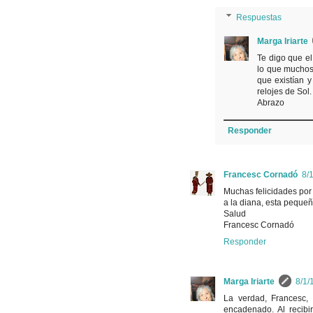
Respuestas
Marga Iriarte
Te digo que el
lo que muchos
que existían 
relojes de Sol.
Abrazo
Responder
Francesc Cornadó
8/1
Muchas felicidades por
a la diana, esta pequeña
Salud
Francesc Cornadó
Responder
Marga Iriarte
8/1/
La verdad, Francesc, 
encadenado. Al recib