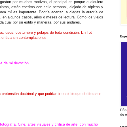
gustan por muchos motivos, el principal es porque cualquiera
intos, están escritos con sello personal, alejado de tópicos y
para mí es importante. Podría acertar a ciegas la autoría de
on, en algunos casos, años o meses de lectura. Como los viejos
ada cual por su estilo y maneras, por sus andares.
ios, usos, costumbre y pelajes de toda condición. En Tot
Espe
 crítica sin contemplaciones.
tos de mi devoción
.
 pretensión doctrinal y que podrían ir en el bloque de literarios.
Pódc
de e
fotografía, Cine, artes visuales y crítica de arte, con mucho