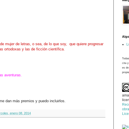
Marg
Algo
de mujer de letras, o sea, de lo que soy, que quiere progresar
L
 ortodoxas y las de ficción científica.
Todas
cita 
es de
propie
as aventuras.
ama
lice
 me dan más premios y puedo incluirlos.
Rec
obra
rcoles, enero 08, 2014
Lic