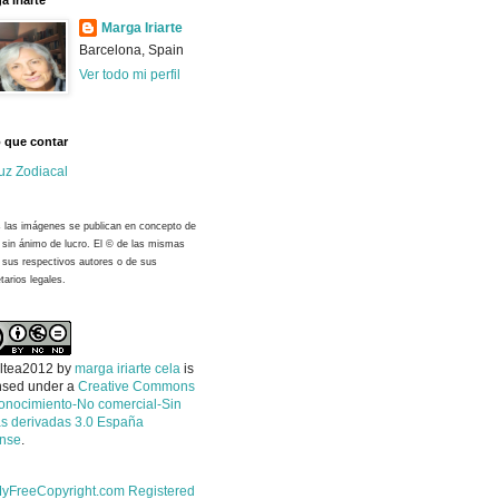
a Iriarte
Marga Iriarte
Barcelona, Spain
Ver todo mi perfil
 que contar
uz Zodiacal
 las imágenes se publican en concepto de
y sin ánimo de lucro. El © de las mismas
 sus respectivos autores o de sus
tarios legales.
ltea2012
by
marga iriarte cela
is
nsed under a
Creative Commons
onocimiento-No comercial-Sin
s derivadas 3.0 España
ense
.