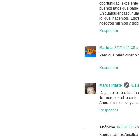
oportunidad excelente
buenos ratos que paso 
En cualquier caso, nun
lo que hacemos. Escri
nosotros mismos y, sob
Responder
Marieta
8/1/14 11:35 a
Pero qué buen criterio t
Responder
Marga Iriarte
8/1/
¡Jaja, de tu libro habl
Te mereces el premio,
Ahora mismo estoy a pun
Responder
Anónimo
8/1/14 3:55 p
Buenas tardes Amaltea