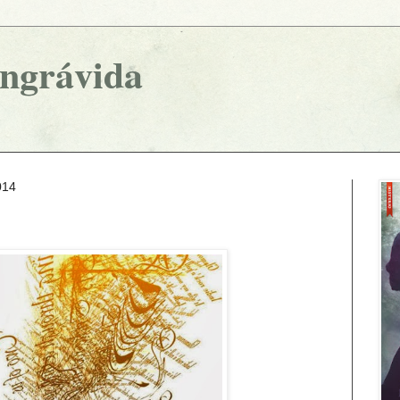
ingrávida
014