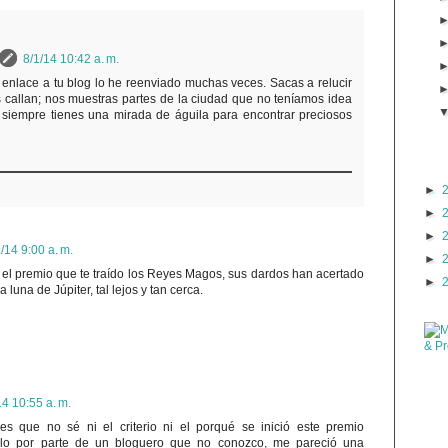
8/1/14 10:42 a. m.
 enlace a tu blog lo he reenviado muchas veces. Sacas a relucir
 callan; nos muestras partes de la ciudad que no teníamos idea
y siempre tienes una mirada de águila para encontrar preciosos
►
►
►
/14 9:00 a. m.
►
 el premio que te traído los Reyes Magos, sus dardos han acertado
►
 luna de Júpiter, tal lejos y tan cerca.
14 10:55 a. m.
es que no sé ni el criterio ni el porqué se inició este premio
irlo por parte de un bloguero que no conozco, me pareció una