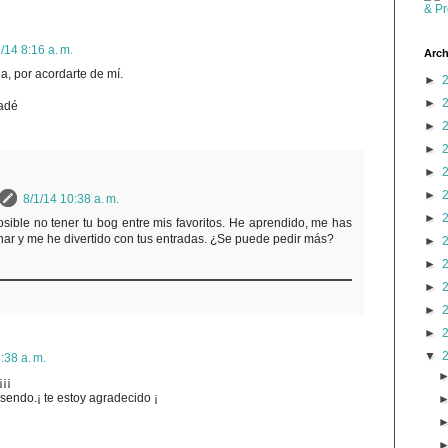
/14 8:16 a. m.
Arch
a, por acordarte de mí.
►
►
adé
►
►
►
►
8/1/14 10:38 a. m.
►
sible no tener tu bog entre mis favoritos. He aprendido, me has
nar y me he divertido con tus entradas. ¿Se puede pedir más?
►
►
►
►
►
▼
:38 a. m.
¡¡¡
endo.¡ te estoy agradecido ¡