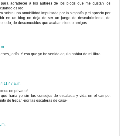
 para agradecer a los autores de los blogs que me gustan los
cuando os leo.
ca sobra una amabilidad impulsada por la simpatía y el aprecio por
bir en un blog no deja de ser un juego de descubrimiento, de
re todo, de desconocidos que acaban siendo amigos.
. m.
ienes, jodía. Y eso que yo he venido aqui a hablar de mi libro.
14 11:47 a. m.
aremos en privado!
 qué haría yo sin tus consejos de escalada y vida en el campo.
to de trepar -por las escaleras de casa-.
. m.
.