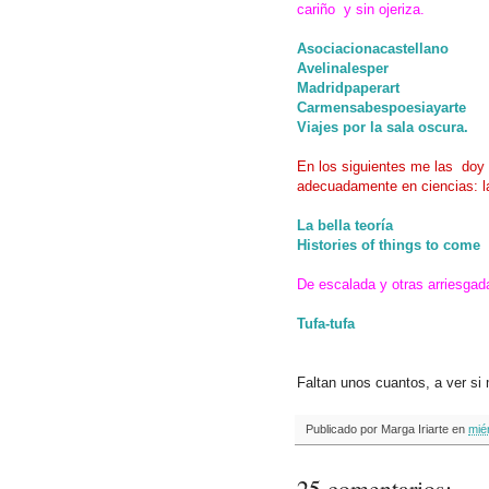
cariño y sin ojeriza.
Asociacionacastellano
Avelinalesper
Madridpaperart
Carmensabespoesiayarte
Viajes por la sala oscura.
En los siguientes me las doy 
adecuadamente en ciencias: las
La bella teoría
Histories of things to come
De escalada y otras arriesgad
Tufa-tufa
Faltan unos cuantos, a ver si
Publicado por
Marga Iriarte
en
mié
25 comentarios: