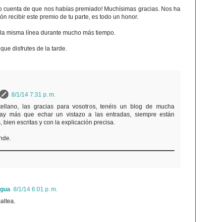
 cuenta de que nos habías premiado! Muchísimas gracias. Nos ha
n recibir este premio de tu parte, es todo un honor.
 la misma línea durante mucho más tiempo.
que disfrutes de la tarde.
8/1/14 7:31 p. m.
ellano, las gracias para vosotros, tenéis un blog de mucha
hay más que echar un vistazo a las entradas, siempre están
bien escritas y con la explicación precisa.
nde.
igua
8/1/14 6:01 p. m.
altea.