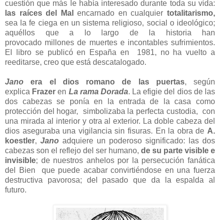
cuestión que más le había interesado durante toda su vida:
las raíces del Mal
encarnado en cualquier
totalitarismo,
sea la fe ciega en un sistema religioso, social o ideológico;
aquéllos que a lo largo de la historia han
provocado millones de muertes e incontables sufrimientos.
El libro se publicó en España en 1981, no ha vuelto a
reeditarse, creo que está descatalogado.
Jano
era el dios romano de las puertas
, según
explica
Frazer
en
La rama Dorada
. La efigie del dios de las
dos cabezas se ponía en la entrada de la casa como
protección del hogar, simbolizaba la perfecta custodia, con
una mirada al interior y otra al exterior. La doble cabeza del
dios aseguraba una vigilancia sin fisuras. En la obra de
A.
koestler
,
Jano
adquiere un poderoso significado: las dos
cabezas son el reflejo del ser humano,
de su parte visible e
invisible
; de nuestros anhelos por la persecución fanática
del Bien que puede acabar convirtiéndose en una fuerza
destructiva pavorosa; del pasado que da la espalda al
futuro.