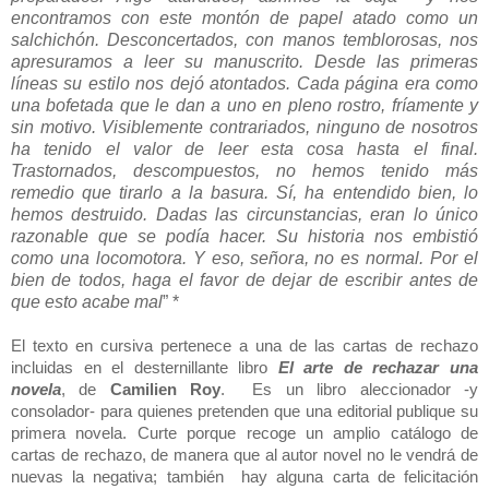
encontramos con este montón de papel atado como un
salchichón. Desconcertados, con manos temblorosas, nos
apresuramos a leer su manuscrito. Desde las primeras
líneas su estilo nos dejó atontados. Cada página era como
una bofetada que le dan a uno en pleno rostro, fríamente y
sin motivo. Visiblemente contrariados, ninguno de nosotros
ha tenido el valor de leer esta cosa hasta el final.
Trastornados, descompuestos, no hemos tenido más
remedio que tirarlo a la basura. Sí, ha entendido bien, lo
hemos destruido. Dadas las circunstancias, eran lo único
razonable que se podía hacer. Su historia nos embistió
como una locomotora. Y eso, señora, no es normal. Por el
bien de todos, haga el favor de dejar de escribir antes de
que esto acabe mal
” *
El texto en cursiva pertenece a una de las cartas de rechazo
incluidas en el desternillante libro
El arte de rechazar una
novela
, de
Camilien Roy
. Es un libro aleccionador -y
consolador- para quienes pretenden que una editorial publique su
primera novela. Curte porque recoge un amplio catálogo de
cartas de rechazo, de manera que al autor novel no le vendrá de
nuevas la negativa; también hay alguna carta de felicitación