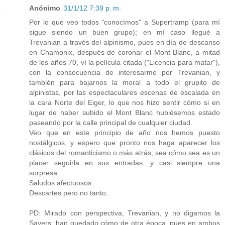
Anónimo
31/1/12 7:39 p. m.
Por lo que veo todos "conocímos" a Supertramp (para mí
sigue siendo un buen grupo); en mí caso llegué a
Trevanian a través del alpinismo, pues en día de descanso
en Chamonix, después de coronar el Mont Blanc, a mitad
de los años 70, ví la película citada ("Licencia para matar"),
con la consecuencia de interesarme por Trevanian, y
también para bajarnos la moral a todo el grupito de
alpinistas, por las espectaculares escenas de escalada en
la cara Norte del Eiger, lo que nos hizo sentir cómo si en
lugar de haber subido el Mont Blanc hubiésemos estado
paseando por la calle principal de cualquier ciudad.
Veo que en este principio de año nos hemos puesto
nostálgicos, y espero que pronto nos haga aparecer los
clásicos del romanticismo o más atrás; sea cómo sea es un
placer seguirla en sus entradas, y casi siempre una
sorpresa.
Saludos afectuosos.
Descartes pero no tanto.
PD: Mirado con perspectiva, Trevanian, y no digamos la
Sayers, han quedado cómo de otra época, pues en ambos