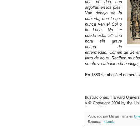
dos en dos con
argollas en los pies.
Van debajo de la
cubierta, con lo que
nunca ven el Sol o
la Luna. No se
puede estar allí una
hora sin grave
riesgo de
enfermedad. Comen de 24 en 
jarro de agua. Reciben much
se atreve a bajar a la bodega,
En 1880 se abolió el comerci
Ilustraciones,
Harvard
Univers
y ©
Copyright
2004
by
the
Uni
Publicado por
Marga Iriarte
en
lun
Etiquetas:
Infamia