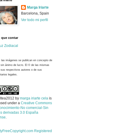
a Iriarte
Marga Iriarte
Barcelona, Spain
Ver todo mi perfil
 que contar
uz Zodiacal
 las imágenes se publican en concepto de
y sin ánimo de lucro. El © de las mismas
 sus respectivos autores o de sus
tarios legales.
ltea2012
by
marga iriarte cela
is
nsed under a
Creative Commons
onocimiento-No comercial-Sin
s derivadas 3.0 España
ense
.