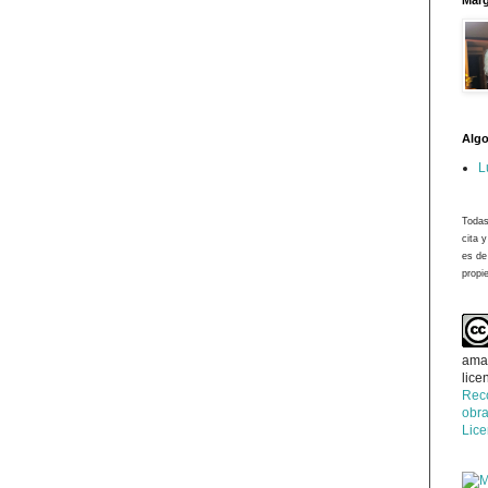
Marg
Algo
L
Todas
cita 
es de
propie
ama
lice
Rec
obra
Lic