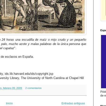
Espe
24 horas una escudilla de maíz o mijo crudo y un pequeño
o palo, mucho azote y
malas palabras de la única persona que
 el capataz
".
o de esclavos en España.
ity
, ids.lib.harvard.edu/ids/copyright.jsp
versity
Library
,
The
University
of
North
Carolina
at
Chapel
Hill
es, febrero 09, 2009
2 comentarios
Pódc
de e
Inicio
Entradas antiguas